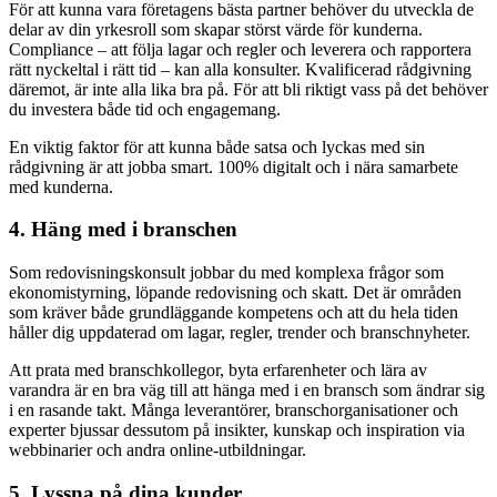
För att kunna vara företagens bästa partner behöver du utveckla de
delar av din yrkesroll som skapar störst värde för kunderna.
Compliance – att följa lagar och regler och leverera och rapportera
rätt nyckeltal i rätt tid – kan alla konsulter. Kvalificerad rådgivning
däremot, är inte alla lika bra på. För att bli riktigt vass på det behöver
du investera både tid och engagemang.
En viktig faktor för att kunna både satsa och lyckas med sin
rådgivning är att jobba smart. 100% digitalt och i nära samarbete
med kunderna.
4. Häng med i branschen
Som redovisningskonsult jobbar du med komplexa frågor som
ekonomistyrning, löpande redovisning och skatt. Det är områden
som kräver både grundläggande kompetens och att du hela tiden
håller dig uppdaterad om lagar, regler, trender och branschnyheter.
Att prata med branschkollegor, byta erfarenheter och lära av
varandra är en bra väg till att hänga med i en bransch som ändrar sig
i en rasande takt. Många leverantörer, branschorganisationer och
experter bjussar dessutom på insikter, kunskap och inspiration via
webbinarier och andra online-utbildningar.
5. Lyssna på dina kunder