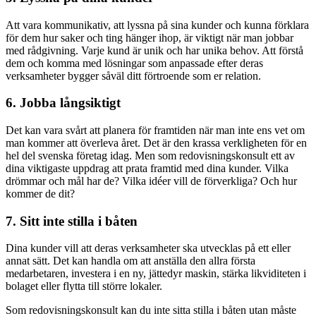
Att vara kommunikativ, att lyssna på sina kunder och kunna förklara
för dem hur saker och ting hänger ihop, är viktigt när man jobbar
med rådgivning. Varje kund är unik och har unika behov. Att förstå
dem och komma med lösningar som anpassade efter deras
verksamheter bygger såväl ditt förtroende som er relation.
6. Jobba långsiktigt
Det kan vara svårt att planera för framtiden när man inte ens vet om
man kommer att överleva året. Det är den krassa verkligheten för en
hel del svenska företag idag. Men som redovisningskonsult ett av
dina viktigaste uppdrag att prata framtid med dina kunder. Vilka
drömmar och mål har de? Vilka idéer vill de förverkliga? Och hur
kommer de dit?
7. Sitt inte stilla i båten
Dina kunder vill att deras verksamheter ska utvecklas på ett eller
annat sätt. Det kan handla om att anställa den allra första
medarbetaren, investera i en ny, jättedyr maskin, stärka likviditeten i
bolaget eller flytta till större lokaler.
Som redovisningskonsult kan du inte sitta stilla i båten utan måste