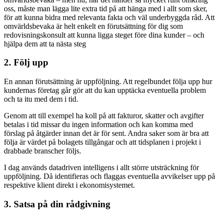
oss, måste man lägga lite extra tid på att hänga med i allt som sker,
för att kunna bidra med relevanta fakta och väl underbyggda råd. Att
omvärldsbevaka är helt enkelt en förutsättning för dig som
redovisningskonsult att kunna ligga steget före dina kunder – och
hjälpa dem att ta nästa steg
2. Följ upp
En annan förutsättning är uppföljning. Att regelbundet följa upp hur
kundernas företag går gör att du kan upptäcka eventuella problem
och ta itu med dem i tid.
Genom att till exempel ha koll på att fakturor, skatter och avgifter
betalas i tid missar du ingen information och kan komma med
förslag på åtgärder innan det är för sent. Andra saker som är bra att
följa är värdet på bolagets tillgångar och att tidsplanen i projekt i
drabbade branscher följs.
I dag används datadriven intelligens i allt större utsträckning för
uppföljning. Då identifieras och flaggas eventuella avvikelser upp på
respektive klient direkt i ekonomisystemet.
3. Satsa på din rådgivning