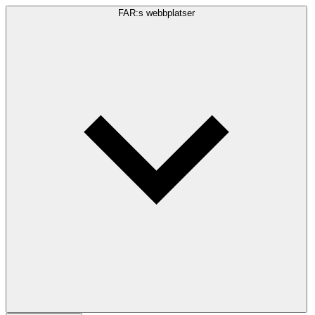
FAR:s webbplatser
Sökfråga
Sök