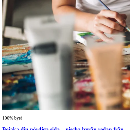
100% byrå
Bejaka din nördiga sida – nischa byrån redan från