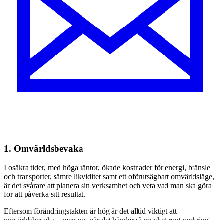
1. Omvärldsbevaka
I osäkra tider, med höga räntor, ökade kostnader för energi, bränsle
och transporter, sämre likviditet samt ett oförutsägbart omvärldsläge,
är det svårare att planera sin verksamhet och veta vad man ska göra
för att påverka sitt resultat.
Eftersom förändringstakten är hög är det alltid viktigt att
omvärldsbevaka – men nu, när det händer så mycket runt omkring