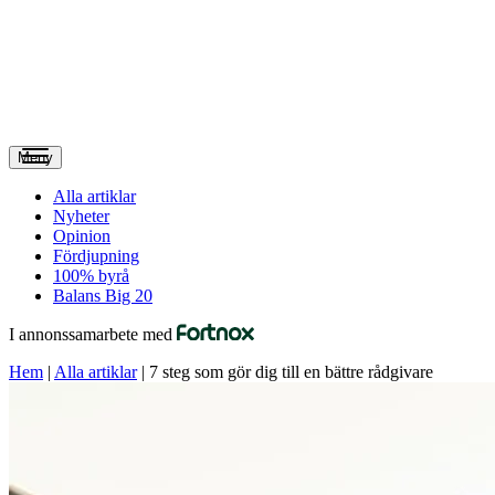
Meny
Alla artiklar
Nyheter
Opinion
Fördjupning
100% byrå
Balans Big 20
I annonssamarbete med
Hem
|
Alla artiklar
|
7 steg som gör dig till en bättre rådgivare