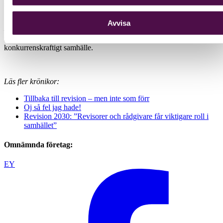
som försvårar för det ohållbara och gynnar framtiden.
Att ta steg mot en mer hållbar framtid och ekonomi är inte en börda
Avvisa
– det är en positiv investering. Genom att omdefiniera vad vi menar
med värde kan vi bygga ett mer resilient, välmående och
konkurrenskraftigt samhälle.
Läs fler krönikor:
Tillbaka till revision – men inte som förr
Oj så fel jag hade!
Revision 2030: ”Revisorer och rådgivare får viktigare roll i
samhället”
Omnämnda företag:
EY