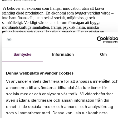
Vi behöver en ekonomi som främjar innovation utan att kräva
ständigt ökad produktion. En ekonomi som bygger verkligt värde –
inte bara finansiellt, utan också socialt, miljömässigt och
samhälleligt. Verkligt värde handlar om förmågan att bygga
motståndskraftiga samhällen, främja psykisk hälsa, minska
miljöpåverkan och skapa långsiktig trygghet. Det är värdet av
relationer, tillit, innovation och hållbarhet.
Ett nyckelområde är cirkulär ekonomi. Hur kan vi acceptera att 90
procent av Europas resurser går förlorade efter första användningen?
Samtycke
Information
Om
I Sverige är det än värre – endast 3,4 procent räknas som cirkulärt.
Företag visar vilja att ta ledarskap – men de behöver rätt
förutsättningar.
Denna webbplats använder cookies
Sverige ligger efter i omställningen, men vi har en unik möjlighet att
ta på oss ledartröjan och visa vägen mot framtidens ekonomi. För att
Vi använder enhetsidentifierare för att anpassa innehållet oc
lyckas krävs systemtänkande: vi måste se helheten och koppla
annonserna till användarna, tillhandahålla funktioner för
samman olika delar av ekonomin. Ett exempel är delningsekonomin,
där vi delar resurser i stället för att äga dem individuellt. Det innebär
sociala medier och analysera vår trafik. Vi vidarebefordrar
att färre bilar, kläder och verktyg produceras och säljs – vilket i
även sådana identifierare och annan information från din
traditionella mått kan ses som minskad omsättning. Men samtidigt
enhet till de sociala medier och annons- och analysföretag
skapas andra värden: minskad miljöpåverkan, starkare
lokalsamhällen och ökad resiliens.
som vi samarbetar med. Dessa kan i sin tur kombinera