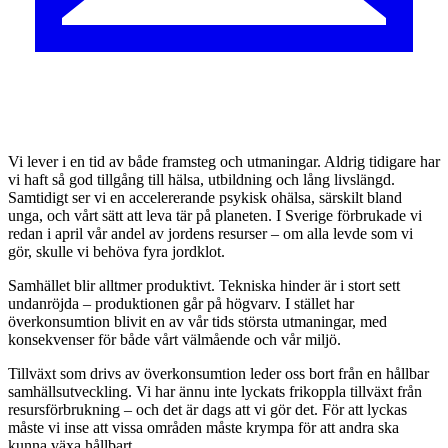
V
i lever i en tid av både framsteg och utmaningar. Aldrig tidigare har
vi haft så god tillgång till hälsa, utbildning och lång livslängd.
Samtidigt ser vi en accelererande psykisk ohälsa, särskilt bland
unga, och vårt sätt att leva tär på planeten. I Sverige förbrukade vi
redan i april vår andel av jordens resurser – om alla levde som vi
gör, skulle vi behöva fyra jordklot.
Samhället blir alltmer produktivt. Tekniska hinder är i stort sett
undanröjda – produktionen går på högvarv. I stället har
överkonsumtion blivit en av vår tids största utmaningar, med
konsekvenser för både vårt välmående och vår miljö.
Tillväxt som drivs av överkonsumtion leder oss bort från en hållbar
samhällsutveckling. Vi har ännu inte lyckats frikoppla tillväxt från
resursförbrukning – och det är dags att vi gör det. För att lyckas
måste vi inse att vissa områden måste krympa för att andra ska
kunna växa hållbart.