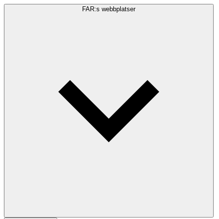
FAR:s webbplatser
Sökfråga
Sök