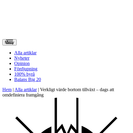
Meny
Alla artiklar
Nyheter
Opinion
Fördjupning
100% byrå
Balans Big 20
Hem
|
Alla artiklar
|
Verkligt värde bortom tillväxt – dags att
omdefiniera framgång