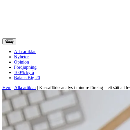
Meny
Alla artiklar
Nyheter
Opinion
Fördjupning
100% byrå
Balans Big 20
Hem
|
Alla artiklar
|
Kassaflödesanalys i mindre företag – ett sätt att 