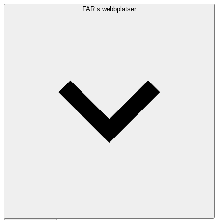
FAR:s webbplatser
Sökfråga
Sök