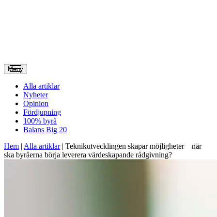
Meny
Alla artiklar
Nyheter
Opinion
Fördjupning
100% byrå
Balans Big 20
Hem
|
Alla artiklar
|
Teknikutvecklingen skapar möjligheter – när
ska byråerna börja leverera värdeskapande rådgivning?