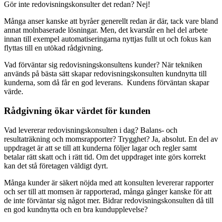
G
ör inte redovisningskonsulter det redan? Nej!
Många anser kanske att byråer generellt redan är där, tack vare bland
annat molnbaserade lösningar. Men, det kvarstår en hel del arbete
innan till exempel automatiseringarna nyttjas fullt ut och fokus kan
flyttas till en utökad rådgivning.
Vad förväntar sig redovisningskonsultens kunder? När tekniken
används på bästa sätt skapar redovisningskonsulten kundnytta till
kunderna, som då får en god leverans. Kundens förväntan skapar
värde.
Rådgivning ökar värdet för kunden
Vad levererar redovisningskonsulten i dag? Balans- och
resultaträkning och momsrapporter? Trygghet? Ja, absolut. En del av
uppdraget är att se till att kunderna följer lagar och regler samt
betalar rätt skatt och i rätt tid. Om det uppdraget inte görs korrekt
kan det stå företagen väldigt dyrt.
Många kunder är säkert nöjda med att konsulten levererar rapporter
och ser till att momsen är rapporterad, många gånger kanske för att
de inte förväntar sig något mer. Bidrar redovisningskonsulten då till
en god kundnytta och en bra kundupplevelse?