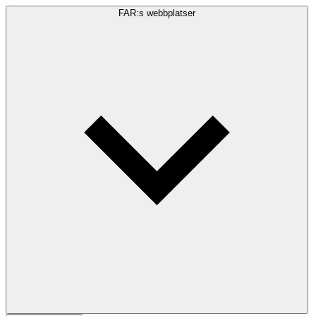
FAR:s webbplatser
Sökfråga
Sök