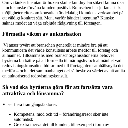
Om vi tänker lite utanför boxen skulle kundnyttan säkert kunna öka
– och kanske förvåna kunden positivt. Branschen har ju fantastiska
möjligheter eftersom konsulten är delaktig i kundens verksamhet på
ett väldigt konkret sätt. Men, varför händer ingenting? Kanske
saknas modet att våga erbjuda rådgivning till företagen.
Förmedla vikten av auktorisation
Vi anser tyvärr att branschen generellt är mindre bra på att
kommunicera det värde konsultens arbete medför till företag och
allmänhet. Tillsammans med branschorganisationerna behöver
byråerna bli bättre på att förmedla till näringsliv och allmänhet vad
redovisningskonsulten bidrar med till företag, den samhällsnytta det
medför – och i det sammanhanget också beskriva värdet av att anlita
en auktoriserad redovisningskonsult.
Så vad ska byråerna göra för att fortsätta vara
attraktiva och lönsamma?
Vi ser flera framgångsfaktorer:
Kompetens, mod och tid – förändringsresor sker inte
automatisk
Ge extra mervärdet till kunden, till exempel i form av