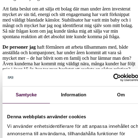
Att fatta beslut om att sälja ett bolag där man under åren investerat
mycket av sin tid, energi och sitt engagemang har varit förknippat
med väldigt blandade känslor. Stabilisator har varit min baby och i
mångt och mycket har jag nog identifierat mig själv som mitt bolag.
Så när frågan kom om jag kunde tänka mig att sälja var min
spontana reaktion att det absolut inte kunde komma på fråga.
De personer jag
haft förmånen att arbeta tillsammans med, både
anställda och kompanjoner, har under åren kommit att vara så
mycket mer – de har blivit som en familj och hur lämnar man den?
Även kunderna har kommit mig väldigt nära, många kunder har följt
mig i över 15 år, hur tar man beslutet att avsluta en sådan relation?
Men eftersom frågan kom från en person jag respekterar och har
stort förtroende för bestämde jag mig ändå för att fundera. Det som
fick mig att till slut bestämma mig var när insåg att köparen skulle
Samtycke
Information
Om
göra ett bättre jobb än jag för att ta min baby in i framtiden. När jag
kände att detta skulle vara för det bästa, både för de anställda och
kunderna, valde jag att tacka ja till erbjudandet.
Denna webbplats använder cookies
Att sälja ett
företag man själv har byggt upp är så klart en stor
milstolpe. Det innebär att man har skapat något värdefullt och att
Vi använder enhetsidentifierare för att anpassa innehållet oc
man har lyckats. Samtidigt är det med stort vemodigt jag lämnar det
annonserna till användarna, tillhandahålla funktioner för
bakom mig och ser någon annan ta över. Det är väl dock en naturlig