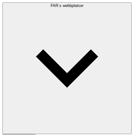
FAR:s webbplatser
Sökfråga
Sök