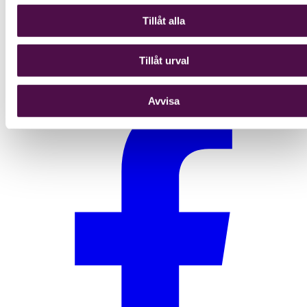
Nu ska entreprenörsskatten utredas igen
Tillåt alla
Långtgående konsekvenser för näringslivet
Tomten – var är du?
Distans, hybrid eller traditionell arbetsplats – dags att välja
väg
Tillåt urval
Avvisa