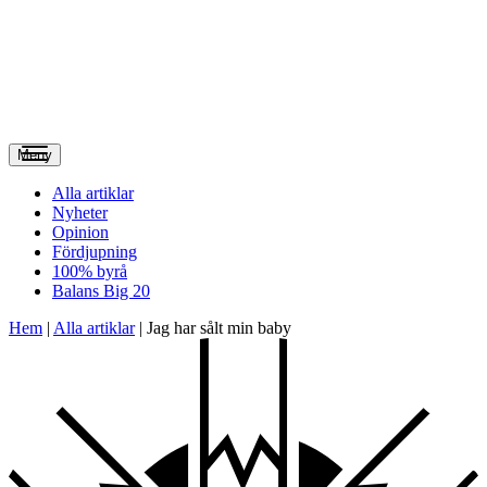
Meny
Alla artiklar
Nyheter
Opinion
Fördjupning
100% byrå
Balans Big 20
Hem
|
Alla artiklar
|
Jag har sålt min baby