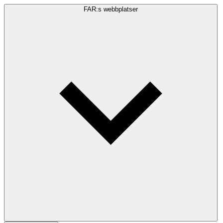
FAR:s webbplatser
Sökfråga
Sök