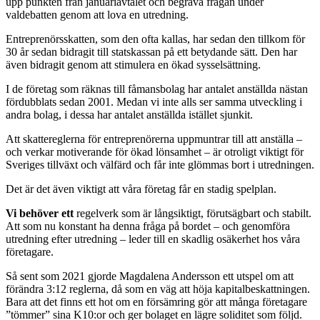
upp punkten från januariavtalet och begrava frågan under
valdebatten genom att lova en utredning.
Entreprenörsskatten, som den ofta kallas, har sedan den tillkom för
30 år sedan bidragit till statskassan på ett betydande sätt. Den har
även bidragit genom att stimulera en ökad sysselsättning.
I de företag som räknas till fåmansbolag har antalet anställda nästan
fördubblats sedan 2001. Medan vi inte alls ser samma utveckling i
andra bolag, i dessa har antalet anställda istället sjunkit.
Att skattereglerna för entreprenörerna uppmuntrar till att anställa –
och verkar motiverande för ökad lönsamhet – är otroligt viktigt för
Sveriges tillväxt och välfärd och får inte glömmas bort i utredningen.
Det är det även viktigt att våra företag får en stadig spelplan.
Vi behöver ett
regelverk som är långsiktigt, förutsägbart och stabilt.
Att som nu konstant ha denna fråga på bordet – och genomföra
utredning efter utredning – leder till en skadlig osäkerhet hos våra
företagare.
Så sent som 2021 gjorde Magdalena Andersson ett utspel om att
förändra 3:12 reglerna, då som en väg att höja kapitalbeskattningen.
Bara att det finns ett hot om en försämring gör att många företagare
”tömmer” sina K10:or och ger bolaget en lägre soliditet som följd.