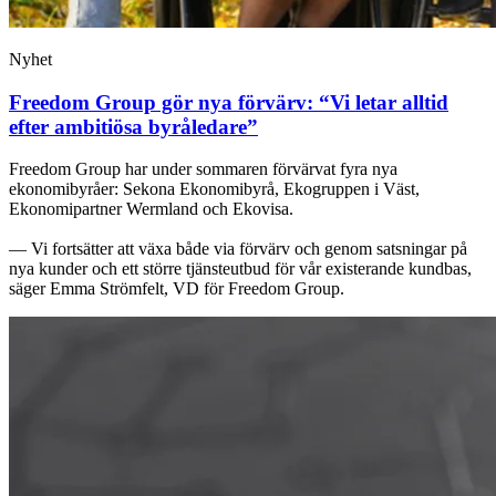
Nyhet
Freedom Group gör nya förvärv: “Vi letar alltid
efter ambitiösa byråledare”
Freedom Group har under sommaren förvärvat fyra nya
ekonomibyråer: Sekona Ekonomibyrå, Ekogruppen i Väst,
Ekonomipartner Wermland och Ekovisa.
— Vi fortsätter att växa både via förvärv och genom satsningar på
nya kunder och ett större tjänsteutbud för vår existerande kundbas,
säger Emma Strömfelt, VD för Freedom Group.