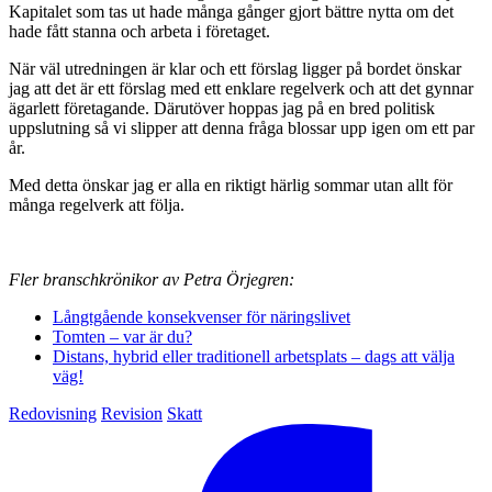
Kapitalet som tas ut hade många gånger gjort bättre nytta om det
hade fått stanna och arbeta i företaget.
När väl utredningen är klar och ett förslag ligger på bordet önskar
jag att det är ett förslag med ett enklare regelverk och att det gynnar
ägarlett företagande. Därutöver hoppas jag på en bred politisk
uppslutning så vi slipper att denna fråga blossar upp igen om ett par
år.
Med detta önskar jag er alla en riktigt härlig sommar utan allt för
många regelverk att följa.
Fler branschkrönikor av Petra Örjegren:
Långtgående konsekvenser för näringslivet
Tomten – var är du?
Distans, hybrid eller traditionell arbetsplats – dags att välja
väg!
Redovisning
Revision
Skatt