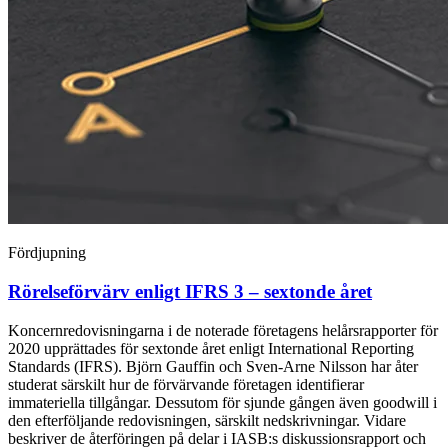
Fördjupning
Rörelseförvärv enligt IFRS 3 – sextonde året
Koncernredovisningarna i de noterade företagens helårsrapporter för
2020 upprättades för sextonde året enligt International Reporting
Standards (IFRS). Björn Gauffin och Sven-Arne Nilsson har åter
studerat särskilt hur de förvärvande företagen identifierar
immateriella tillgångar. Dessutom för sjunde gången även goodwill i
den efterföljande redovisningen, särskilt nedskrivningar. Vidare
beskriver de återföringen på delar i IASB:s diskussionsrapport och