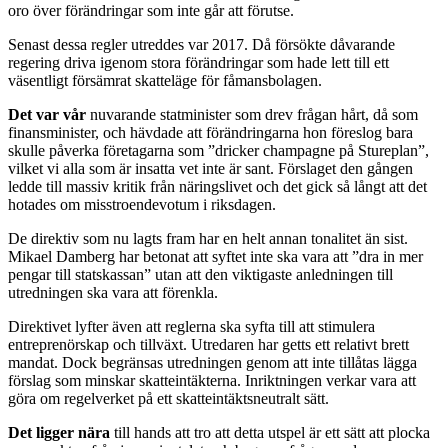
oro över förändringar som inte går att förutse.
Senast dessa regler utreddes var 2017. Då försökte dåvarande
regering driva igenom stora förändringar som hade lett till ett
väsentligt försämrat skatteläge för fåmansbolagen.
Det var vår
nuvarande statminister som drev frågan hårt, då som
finansminister, och hävdade att förändringarna hon föreslog bara
skulle påverka företagarna som ”dricker champagne på Stureplan”,
vilket vi alla som är insatta vet inte är sant. Förslaget den gången
ledde till massiv kritik från näringslivet och det gick så långt att det
hotades om misstroendevotum i riksdagen.
De direktiv som nu lagts fram har en helt annan tonalitet än sist.
Mikael Damberg har betonat att syftet inte ska vara att ”dra in mer
pengar till statskassan” utan att den viktigaste anledningen till
utredningen ska vara att förenkla.
Direktivet lyfter även att reglerna ska syfta till att stimulera
entreprenörskap och tillväxt. Utredaren har getts ett relativt brett
mandat. Dock begränsas utredningen genom att inte tillåtas lägga
förslag som minskar skatteintäkterna. Inriktningen verkar vara att
göra om regelverket på ett skatteintäktsneutralt sätt.
Det ligger nära
till hands att tro att detta utspel är ett sätt att plocka