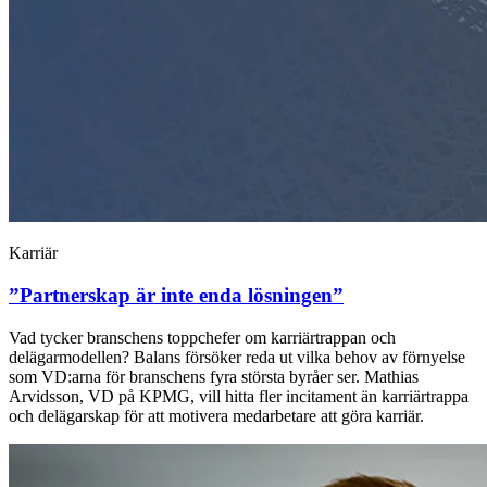
Karriär
”Partnerskap är inte enda lösningen”
Vad tycker branschens toppchefer om karriärtrappan och
delägarmodellen? Balans försöker reda ut vilka behov av förnyelse
som VD:arna för branschens fyra största byråer ser. Mathias
Arvidsson, VD på KPMG, vill hitta fler incitament än karriärtrappa
och delägarskap för att motivera medarbetare att göra karriär.