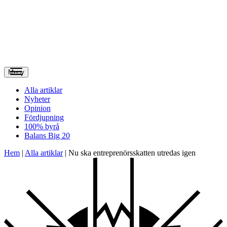
Meny
Alla artiklar
Nyheter
Opinion
Fördjupning
100% byrå
Balans Big 20
Hem
|
Alla artiklar
|
Nu ska entreprenörs­skatten utredas igen