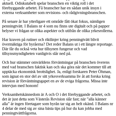
aktuell. Odiskutabelt spelar branschen en viktig roll i det
förebyggande arbetet. Få branscher har en sådan unik insyn i
externa verksamheter som revisions- och rådgivningsbranschen.
På senare år har ytterligare ett område fått ökat fokus, nämligen
penningtvätt. I Balans nr 4 som nu finns ute digitalt och på papper
belyser vi frågan ur olika aspekter och utifrån de olika yrkesrollerna.
Har kraven på rutiner och riktlinjer kring penningtvätt blivit
övermäktiga för byråerna? Det reder Balans ut i ett längre reportage.
Där får du också veta hur tillsynen fungerar och vad
tillsynsmyndigheten vanligtvis slår ned på.
Och hur stämmer omvärldens förväntningar på branschen överens
med vad branschen faktisk kan och ska göra när det kommer till att
upptäcka ekonomisk brottslighet. Ja, enligt forskaren Peter Öhman,
som ägnat en stor del av sitt yrkesverksamma liv åt att forska kring
revision är förväntningsgapet en av de eviga frågorna. Missa inte
intervjun med honom!
Verksamhetskännedom är A och O i det förebyggande arbetet, och
det är just detta som Västerås Revision slår fast; när ”alla känner
alla” är ingen företagare som byrån tar sig an helt okänd. I Balans nr
4 delar de med sig av sina bästa tips på hur du kan jobba med
penningtvättfrågorna.