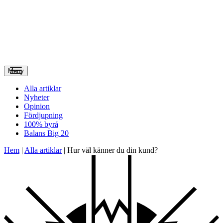
Meny
Alla artiklar
Nyheter
Opinion
Fördjupning
100% byrå
Balans Big 20
Hem
|
Alla artiklar
|
Hur väl känner du din kund?