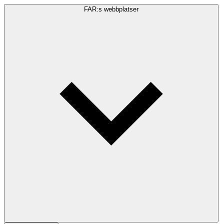
FAR:s webbplatser
Sökfråga
Sök