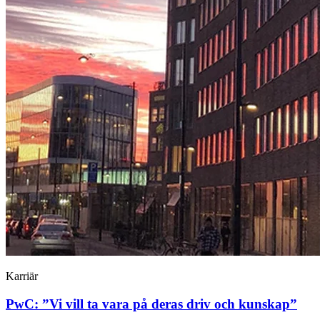
Karriär
PwC: ”Vi vill ta vara på deras driv och kunskap”