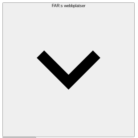
FAR:s webbplatser
Sökfråga
Sök