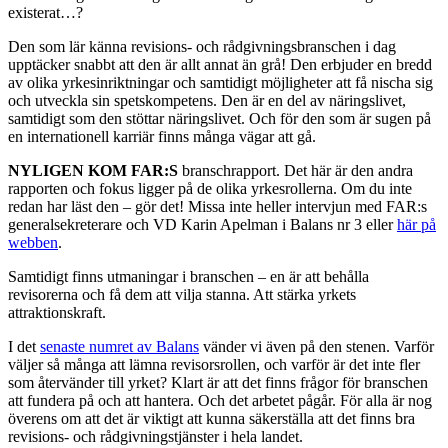
existerat…?
Den som lär känna revisions- och rådgivningsbranschen i dag
upptäcker snabbt att den är allt annat än grå! Den erbjuder en bredd
av olika yrkesinriktningar och samtidigt möjligheter att få nischa sig
och utveckla sin spetskompetens. Den är en del av näringslivet,
samtidigt som den stöttar näringslivet. Och för den som är sugen på
en internationell karriär finns många vägar att gå.
NYLIGEN KOM FAR:S
branschrapport. Det här är den andra
rapporten och fokus ligger på de olika yrkesrollerna. Om du inte
redan har läst den – gör det! Missa inte heller intervjun med FAR:s
generalsekreterare och VD Karin Apelman i Balans nr 3 eller
här på
webben
.
Samtidigt finns utmaningar i branschen – en är att behålla
revisorerna och få dem att vilja stanna. Att stärka yrkets
attraktionskraft.
I det
senaste numret av Balans
vänder vi även på den stenen. Varför
väljer så många att lämna revisorsrollen, och varför är det inte fler
som återvänder till yrket? Klart är att det finns frågor för branschen
att fundera på och att hantera. Och det arbetet pågår. För alla är nog
överens om att det är viktigt att kunna säkerställa att det finns bra
revisions- och rådgivningstjänster i hela landet.