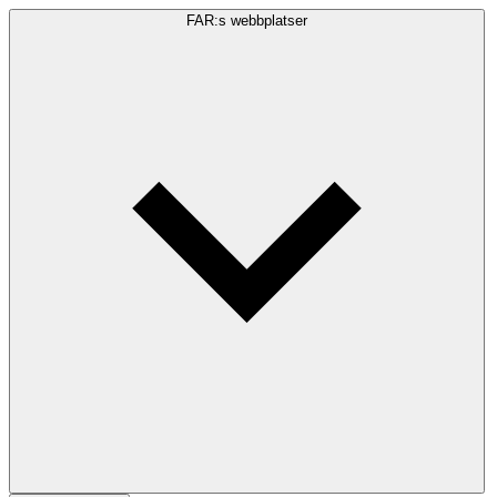
FAR:s webbplatser
Sökfråga
Sök