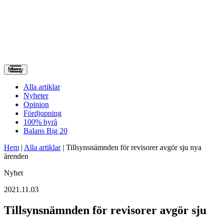
Meny
Alla artiklar
Nyheter
Opinion
Fördjupning
100% byrå
Balans Big 20
Hem
|
Alla artiklar
|
Tillsynsnämnden för revisorer avgör sju nya
ärenden
Nyhet
2021.11.03
Tillsynsnämnden för revisorer avgör sju