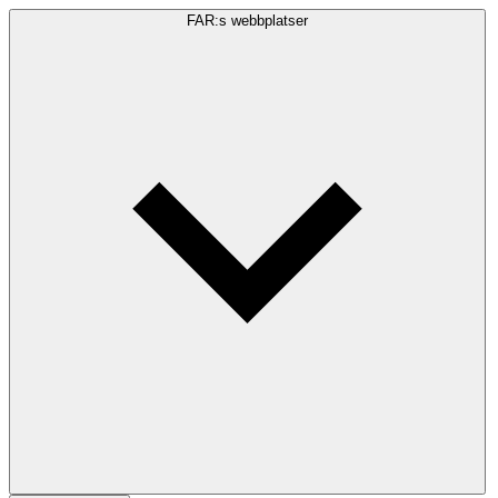
FAR:s webbplatser
Sökfråga
Sök