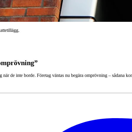
ttetillägg.
 omprövning”
gg när de inte borde. Företag väntas nu begära omprövning – sådana komme