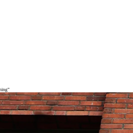
ning”