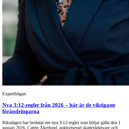
Expertfrågan
Nya 3:12-regler från 2026 – här är de viktigaste
förändringarna
Riksdagen har beslutat om nya 3:12-regler som börjar gälla den 1
januari 2026. Catrin Åkerlund, auktoriserad skatterådgivare och