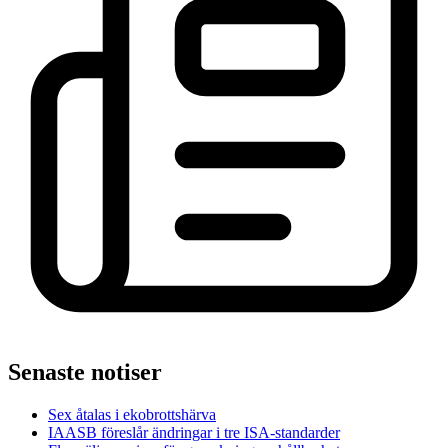
Senaste notiser
Sex åtalas i ekobrottshärva
IAASB föreslår ändringar i tre ISA-standarder