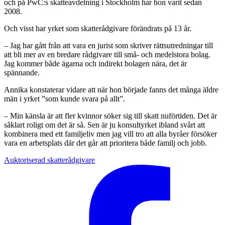
och på PwC:s skatteavdelning i Stockholm har hon varit sedan
2008.
Och visst har yrket som skatteråd­givare förändrats på 13 år.
– Jag har gått från att vara en jurist som skriver rättsutredningar till
att bli mer av en bredare rådgivare till små- och medelstora bolag.
Jag kommer både ägarna och indirekt bolagen nära, det är
spännande.
Annika konstaterar vidare att när hon började fanns det många äldre
män i yrket ”som kunde svara på allt”.
– Min känsla är att fler kvinnor söker sig till skatt nuförtiden. Det är
såklart roligt om det är så. Sen är ju konsultyrket ibland svårt att
kombi­nera med ett familjeliv men jag vill tro att alla byråer försöker
vara en arbetsplats där det går att prioritera både familj och jobb.
Auktoriserad skatterådgivare