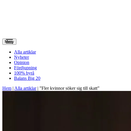
Meny
Alla artiklar
Nyheter
Opinion
Fördjupning
100% byrå
Balans Big 20
Hem
|
Alla artiklar
|
”Fler kvinnor söker sig till skatt”