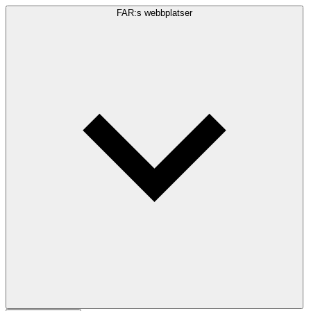
FAR:s webbplatser
Sökfråga
Sök