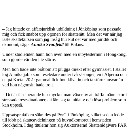
– Jag hittade en affärsjuridisk utbildning i Jönköping som pas­sade
mig och fick snabbt upp ögonen för skatterätt. Men det var när jag
läste skat­tekursen som jag insåg hur kul det var med juridik och
ekonomi, säger
Annika Svanfeldt
till Balans.
Under studietiden hann hon även med en utbytestermin i Hongkong,
som gjorde världen lite större.
Men hon hade inte bråttom att plugga direkt efter gymnasiet. I stäl­let
tog Annika jobb som reseledare under två säsonger, en i Alperna och
en på Kreta. 20 år gammal fick hon kliva in och ta större ansvar än
vad hon någonsin hade trott.
– Det är fascinerande hur mycket man växer av att träffa människor i
stressade resesituationer, att lära sig ta initiativ och lösa problem som
kan uppstå.
Uppsatspraktiken säkrades på PwC i Jönköping, vilket sedan ledde
till jobb på skatteavdelningen på hu­vudkontoret i hemstaden
Stockholm. I dag titulerar hon sig Auktoriserad Skatterådgivare FAR