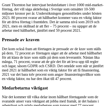
Grant Thornton har intervjuat beslutsfattare i över 1000 mid-market-
företag, det vill säga aktiebolag i Sverige som omsätter 10-500
miljoner kronor per år. Undersökningen genomfördes under hösten
2023. 80 procent svarar att hållbarhet kommer vara en viktig faktor
för att driva företag i framtiden. Det är samma nivå som 2019 och
2021, men en skillnad är att fler – 75 procent – nu uppger att de
arbetar med hållbarhet, jämfört med 59 procent 2021.
Pressade av kraven
Det kom också fram att företagen är pressade av de krav som ställs
på dem. 72 procent av företagen säger att de arbetar med hållbarhet
för att klara de krav som ställs på dem som leverantör. Nästan lika
många, 71 procent, svarar att de gör det för att leva upp till regler
och lagar, såsom GDPR och CSRD. Det område som står ut jämfört
med 2021 är hållbarhet som en viktig faktor för att få finansiering.
2021 var det bara tolv procent som angav finansieringsvillkor som
en viktig faktor, nu har den ökat till 47 procent.
Medarbetarna viktigast
När det kommer till vilka delar inom hållbart företagande som de
svarande anser vara viktigast att jobba med framåt, är det balans i
arbetslivet och nöjda medarbetare som toppar med 77 procent.