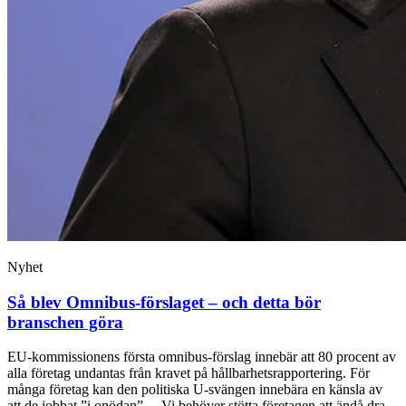
Nyhet
Så blev Omnibus-förslaget – och detta bör
branschen göra
EU-kommissionens första omnibus-förslag innebär att 80 procent av
alla företag undantas från kravet på hållbarhetsrapportering. För
många företag kan den politiska U-svängen innebära en känsla av
att de jobbat ”i onödan”. – Vi behöver stötta företagen att ändå dra