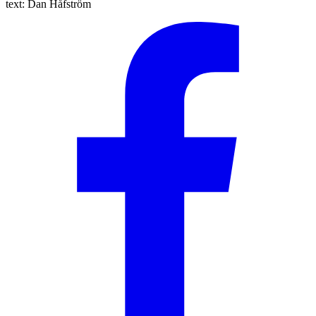
text:
Dan Håfström