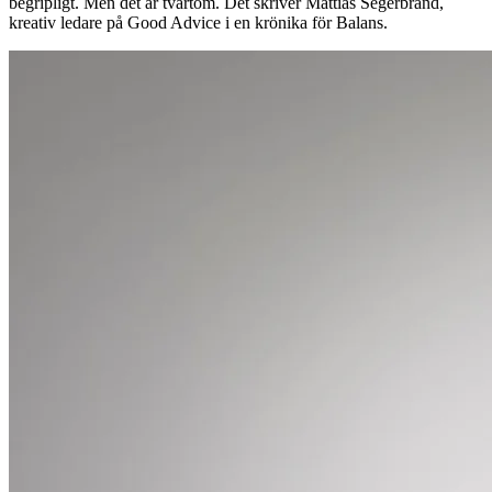
begripligt. Men det är tvärtom. Det skriver Mattias Segerbrand,
kreativ ledare på Good Advice i en krönika för Balans.