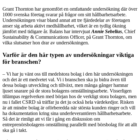
G
rant Thornton har genomfört en omfattande undersökning där över
1000 svenska företag svarar på frågor om sitt hållbarhetsarbete.
Undersökningen visar bland annat att tre fjärdedelar av företagen
anser sig arbeta aktivt medhållbarhet, vilket är en tydlig ökning
jämfört med tidigare år. Balans har intervjuat
Annie Sebelius
, Chief
Sustainability & Communications Officer, på Grant Thornton, om
vilka slutsatser hon drar av undersökningen.
Varför är den här typen av undersökningar viktiga
för branschen?
– Vi har ju vänt oss till medelstora bolag i den här undersökningen
och det är ett medvetet val. Vi i branschen ska ju bidra även till
dessa bolags utveckling och tillväxt, men många gånger hamnar
ljuset snarare på de stora bolagens omställningsarbete. Visserligen
tillämpas regelverken med början hos de verkligt stora bolagen, men
nu i fallet CSRD så träffar ju det ju också hela värdekedjor. Risken
är att mindre bolag är oförberedda när största kunden ringer och vill
ha dokumentation kring sina underleverantörers hållbarhetsarbete.
Så det är rimligt att vi får i gång en diskussion om
entreprenörsbolagens omställning parallellt med börsbolag för att allt
ska gå i takt.