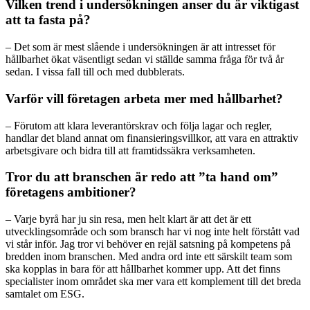
Vilken trend i undersökningen anser du är viktigast
att ta fasta på?
– Det som är mest slående i undersökningen är att intresset för
hållbarhet ökat väsentligt sedan vi ställde samma fråga för två år
sedan. I vissa fall till och med dubblerats.
Varför vill företagen arbeta mer med hållbarhet?
– Förutom att klara leverantörskrav och följa lagar och regler,
handlar det bland annat om finansieringsvillkor, att vara en attraktiv
arbetsgivare och bidra till att framtidssäkra verksamheten.
Tror du att branschen är redo att ”ta hand om”
företagens ambitioner?
– Varje byrå har ju sin resa, men helt klart är att det är ett
utvecklingsområde och som bransch har vi nog inte helt förstått vad
vi står inför. Jag tror vi behöver en rejäl satsning på kompetens på
bredden inom branschen. Med andra ord inte ett särskilt team som
ska kopplas in bara för att hållbarhet kommer upp. Att det finns
specialister inom området ska mer vara ett komplement till det breda
samtalet om ESG.