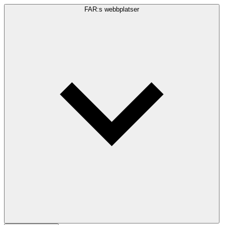
FAR:s webbplatser
Sökfråga
Sök