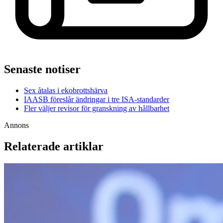
Senaste notiser
Sex åtalas i ekobrottshärva
IAASB föreslår ändringar i tre ISA-standarder
Fler väljer revisor för granskning av hållbarhet
Annons
Relaterade artiklar