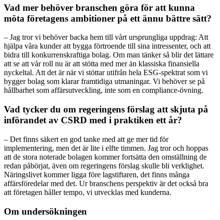
Vad mer behöver branschen göra för att kunna
möta företagens ambitioner på ett ännu bättre sätt?
– Jag tror vi behöver backa hem till vårt ursprungliga uppdrag: Att
hjälpa våra kunder att bygga förtroende till sina intressenter, och att
bidra till konkurrenskraftiga bolag. Om man tänker så blir det lättare
att se att vår roll nu är att stötta med mer än klassiska finansiella
nyckeltal. Att det är när vi stöttar utifrån hela ESG-spektrat som vi
bygger bolag som klarar framtidiga utmaningar. Vi behöver se på
hållbarhet som affärsutveckling, inte som en compliance-övning.
Vad tycker du om regeringens förslag att skjuta på
införandet av CSRD med i praktiken ett år?
– Det finns säkert en god tanke med att ge mer tid för
implementering, men det är lite i elfte timmen. Jag tror och hoppas
att de stora noterade bolagen kommer fortsätta den omställning de
redan påbörjat, även om regeringens förslag skulle bli verklighet.
Näringslivet kommer ligga före lagstiftaren, det finns många
affärsföredelar med det. Ur branschens perspektiv är det också bra
att företagen håller tempo, vi utvecklas med kunderna.
Om undersökningen