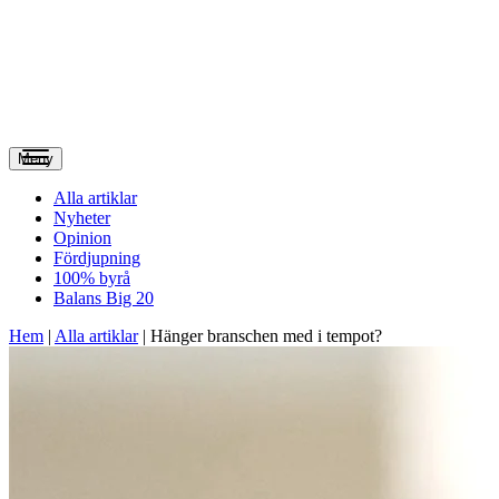
Meny
Alla artiklar
Nyheter
Opinion
Fördjupning
100% byrå
Balans Big 20
Hem
|
Alla artiklar
|
Hänger branschen med i tempot?