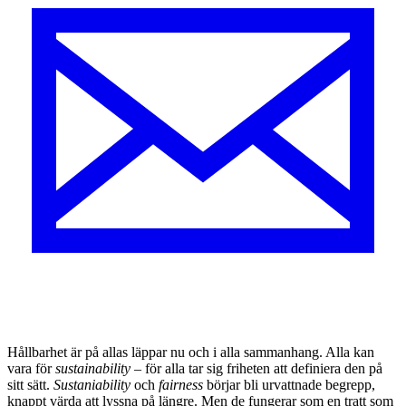
H
ållbarhet är på allas läppar nu och i alla sammanhang. Alla kan
vara för
sustaina­bility
– för alla tar sig friheten att definiera den på
sitt sätt.
Sustaniability
och
fairness
börjar bli urvattnade begrepp,
knappt värda att lyssna på längre. Men de fungerar som en tratt som