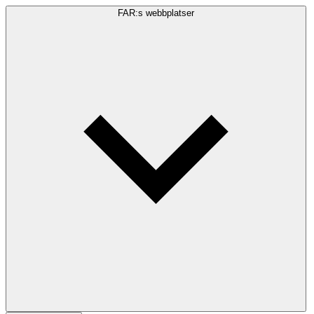
FAR:s webbplatser
Sökfråga
Sök