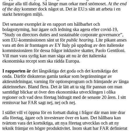
fångar alla till dialog. Så länge man orkar med snömoset.
At the end
of the day
kommer dock något ut. Det är EU:s sätt att arbeta i en
starkt heterogen miljö.
Det senaste exemplet är en rapport om hållbarhet och
bolagsstyrning, hur ägare och ledning ska agera efter covid-19,
”Study on directors duties and sustainable corporate governance”,
som EU-kommissionen sänt ut för
public hearing
. Lite pikant anses
vara att den är framtagen av EY Italy på uppdrag av den italienske
kom­missionären för dessa frågor inklusive skatter, Paolo Gentiloni.
Vill man vara syrlig kan man säga att nu är det italienska
ekonomiska recept som ska rädda Europa.
I rapporten är
det långsiktiga det goda och det kortsiktiga det
onda. Därför diskuteras gamla tankar som begränsningar av
aktieutdelningar, varning för optionsprogram och främjande av långa
aktieinnehav. Bland flera. Det är lätt att ta sig för pannan om man
samtidigt blickar ut över den ekonomiska utveckling­en i olika
regioner och vad dess företag bidragit med de senaste 20 åren. I sitt
remissvar har FAR sagt nej, nej och nej.
I stället vill vi öppna för en fortsatt dialog i frågor där man inte drar
alla företag, ägare och investerare över en kam. Det hållbara kan
tvärtom vara det kortsiktiga, att nya företag utvecklas och att ny
teknik främjar en högre produktivitet. Inom skatt har FAR definierat