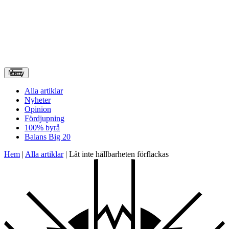
Meny
Alla artiklar
Nyheter
Opinion
Fördjupning
100% byrå
Balans Big 20
Hem
|
Alla artiklar
|
Låt inte hållbarheten förflackas