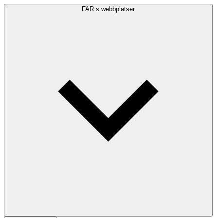
FAR:s webbplatser
Sökfråga
Sök