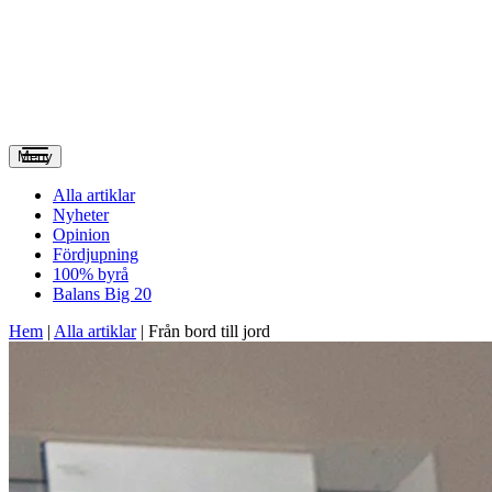
Meny
Alla artiklar
Nyheter
Opinion
Fördjupning
100% byrå
Balans Big 20
Hem
|
Alla artiklar
|
Från bord till jord