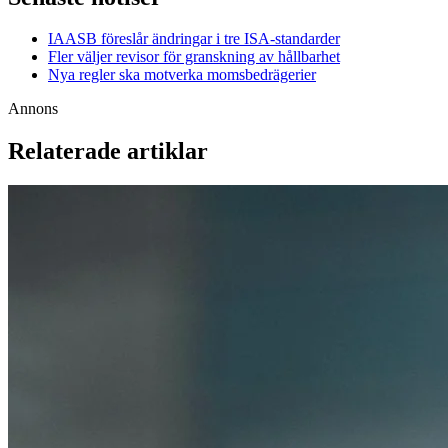
IAASB föreslår ändringar i tre ISA-standarder
Fler väljer revisor för granskning av hållbarhet
Nya regler ska motverka momsbedrägerier
Annons
Relaterade artiklar