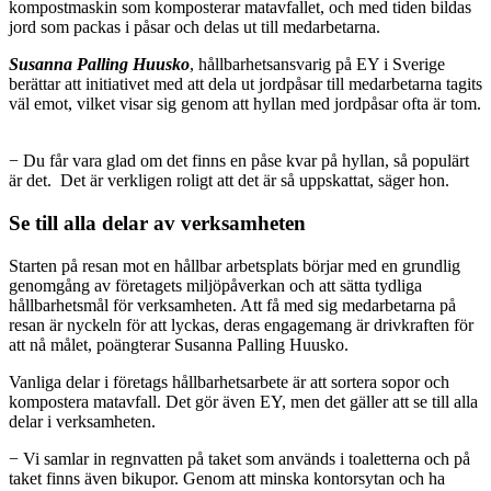
kompostmaskin som komposterar matavfallet, och med tiden bildas
jord som packas i påsar och delas ut till medarbetarna.
Susanna Palling Huusko
, hållbarhetsansvarig på EY i Sverige
berättar att initiativet med att dela ut jordpåsar till medarbetarna tagits
väl emot, vilket visar sig genom att hyllan med jordpåsar ofta är tom.
− Du får vara glad om det finns en påse kvar på hyllan, så populärt
är det. Det är verkligen roligt att det är så uppskattat, säger hon.
Se till alla delar av verksamheten
Starten på resan mot en hållbar arbetsplats börjar med en grundlig
genomgång av företagets miljöpåverkan och att sätta tydliga
hållbarhetsmål för verksamheten. Att få med sig medarbetarna på
resan är nyckeln för att lyckas, deras engagemang är drivkraften för
att nå målet, poängterar Susanna Palling Huusko.
Vanliga delar i företags hållbarhetsarbete är att sortera sopor och
kompostera matavfall. Det gör även EY, men det gäller att se till alla
delar i verksamheten.
− Vi samlar in regnvatten på taket som används i toaletterna och på
taket finns även bikupor. Genom att minska kontorsytan och ha