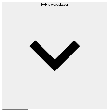
FAR:s webbplatser
Sökfråga
Sök