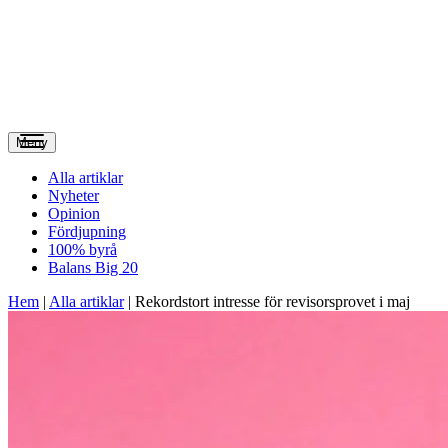
Meny
Alla artiklar
Nyheter
Opinion
Fördjupning
100% byrå
Balans Big 20
Hem
|
Alla artiklar
|
Rekordstort intresse för revisorsprovet i maj