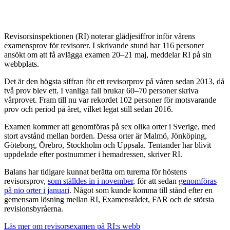
Revisorsinspektionen (RI) noterar glädjesiffror inför vårens
examensprov för revisorer. I skrivande stund har 116 personer
ansökt om att få avlägga examen 20–21 maj, meddelar RI på sin
webbplats.
Det är den högsta siffran för ett revisorprov på våren sedan 2013, då
två prov blev ett. I vanliga fall brukar 60–70 personer skriva
vårprovet. Fram till nu var rekordet 102 personer för motsvarande
prov och period på året, vilket legat still sedan 2016.
Examen kommer att genomföras på sex olika orter i Sverige, med
stort avstånd mellan borden. Dessa orter är Malmö, Jönköping,
Göteborg, Örebro, Stockholm och Uppsala. Tentander har blivit
uppdelade efter postnummer i hemadressen, skriver RI.
Balans har tidigare kunnat berätta om turerna för höstens
revisorsprov,
som ställdes in i november
, för att sedan
genomföras
på nio orter i januari
. Något som kunde komma till stånd efter en
gemensam lösning mellan RI, Examensrådet, FAR och de största
revisionsbyråerna.
Läs mer om revisorsexamen på RI:s webb