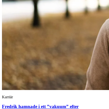
Karriär
Fredrik hamnade i ett ”vakuum” efter