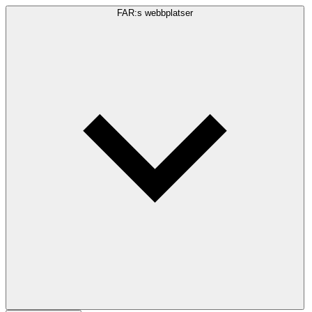
FAR:s webbplatser
Sökfråga
Sök