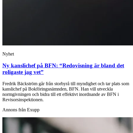
Nyhet
Ny kanslichef på BFN: “Redovisning är bland det
roligaste jag vet”
Fredrik Bäckström går från storbyrå till myndighet och tar plats som
kanslichef på Bokföringsnämnden, BFN. Han vill utveckla
normgivningen och bidra till ett effektivt inordnande av BFN i
Revisorsinspektionen.
Annons från Exupp