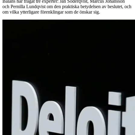
Balans har frågat tre experter: Jan Söderqvist, Marcus Johansson
och Pernilla Lundqvist om den praktiska betydelsen av beslutet, och
om vilka ytterligare förenklingar som de önskar sig.