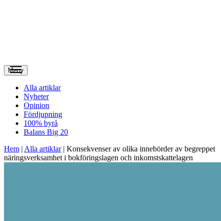
Meny
Alla artiklar
Nyheter
Opinion
Fördjupning
100% byrå
Balans Big 20
Hem
|
Alla artiklar
|
Konsekvenser av olika innebörder av begreppet
näringsverksamhet i bokföringslagen och inkomstskattelagen