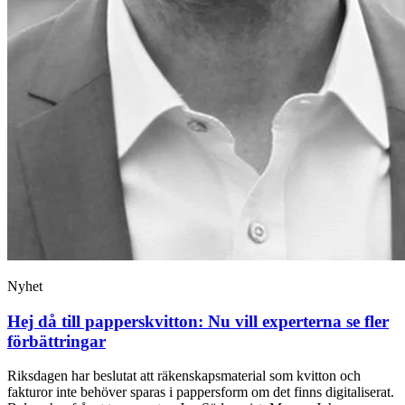
Nyhet
Hej då till papperskvitton: Nu vill experterna se fler
förbättringar
Riksdagen har beslutat att räkenskapsmaterial som kvitton och
fakturor inte behöver sparas i pappersform om det finns digitaliserat.