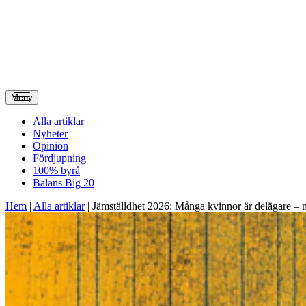
Meny
Alla artiklar
Nyheter
Opinion
Fördjupning
100% byrå
Balans Big 20
Hem
|
Alla artiklar
|
Jämställdhet 2026: Många kvinnor är delägare – m