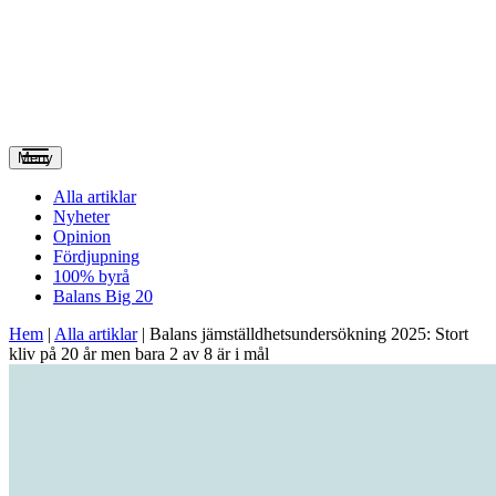
Meny
Alla artiklar
Nyheter
Opinion
Fördjupning
100% byrå
Balans Big 20
Hem
|
Alla artiklar
|
Balans jämställdhetsundersökning 2025: Stort
kliv på 20 år men bara 2 av 8 är i mål