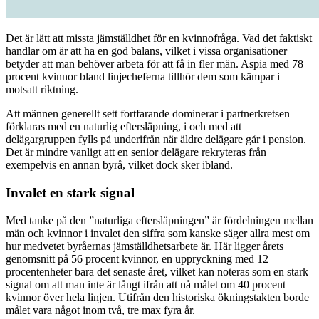
Det är lätt att missta jämställdhet för en kvinnofråga. Vad det faktiskt
handlar om är att ha en god balans, vilket i vissa organisationer
betyder att man behöver arbeta för att få in fler män. Aspia med 78
procent kvinnor bland linjecheferna tillhör dem som kämpar i
motsatt riktning.
Att männen generellt sett fortfarande dominerar i partnerkretsen
förklaras med en naturlig eftersläpning, i och med att
delägargruppen fylls på underifrån när äldre delägare går i pension.
Det är mindre vanligt att en senior delägare rekryteras från
exempelvis en annan byrå, vilket dock sker ibland.
Invalet en stark signal
Med tanke på den ”naturliga eftersläpningen” är fördelningen mellan
män och kvinnor i invalet den siffra som kanske säger allra mest om
hur medvetet byråernas jämställdhetsarbete är. Här ligger årets
genomsnitt på 56 procent kvinnor, en uppryckning med 12
procentenheter bara det senaste året, vilket kan noteras som en stark
signal om att man inte är långt ifrån att nå målet om 40 procent
kvinnor över hela linjen. Utifrån den historiska ökningstakten borde
målet vara något inom två, tre max fyra år.