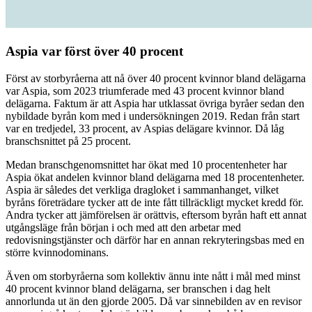
Aspia var först över 40 procent
Först av storbyråerna att nå över 40 procent kvinnor bland delägarna
var Aspia, som 2023 triumferade med 43 procent kvinnor bland
delägarna. Faktum är att Aspia har utklassat övriga byråer sedan den
nybildade byrån kom med i undersökningen 2019. Redan från start
var en tredjedel, 33 procent, av Aspias delägare kvinnor. Då låg
branschsnittet på 25 procent.
Medan branschgenomsnittet har ökat med 10 procentenheter har
Aspia ökat andelen kvinnor bland delägarna med 18 procentenheter.
Aspia är således det verkliga dragloket i sammanhanget, vilket
byråns företrädare tycker att de inte fått tillräckligt mycket kredd för.
Andra tycker att jämförelsen är orättvis, eftersom byrån haft ett annat
utgångsläge från början i och med att den arbetar med
redovisningstjänster och därför har en annan rekryteringsbas med en
större kvinnodominans.
Även om storbyråerna som kollektiv ännu inte nått i mål med minst
40 procent kvinnor bland delägarna, ser branschen i dag helt
annorlunda ut än den gjorde 2005. Då var sinnebilden av en revisor