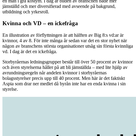
en man i grå kostym. I dag är bilden av branschen både mer
jämställd och mer diversifierad med avseende på bakgrund,
utbildning och yrkesroll.
Kvinna och VD – en ickefråga
En illustration av förflyttningen är att hälften av Big 8:s vd:ar är
kvinnor, 4 av 8. För inte många år sedan var det en stor nyhet när
någon av branschens största organisationer utsåg sin första kvinnliga
vd. I dag är det en ickefråga.
Storbyråernas ledningsgrupper består till över 50 procent av kvinnor
och även styrelserna håller på att bli jämställda – med lite hjälp av
avrundningsregeln når andelen kvinnor i storbyråernas
bolagsstyrelser precis upp till 40 procent. Men här är det faktiskt
Aspia som drar ner medlet då byrån inte har en enda kvinna i sin
styrelse.