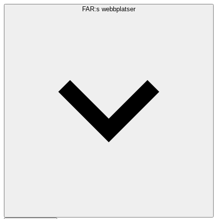
FAR:s webbplatser
Sökfråga
Sök