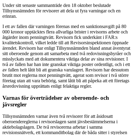
Under sitt senaste sammanträde den 18 oktober beslutade
Tillsynsnämnden för revisorer att dela ut fyra varningar och en
erinran.
I ett av fallen där varningen förenas med en sanktionsavgift på 80
000 kronor upptäcktes flera allvarliga brister i revisorns arbete och
åtgärder inom penningtvätt. Revisorn fick underkänt i FAR:s
kvalitetskontroll, vilket ledde till att Revisorsinspektionen öppnade
ärendet. Revisorn har enligt Tillsynsnämnden bland annat äventyrat
sitt oberoende genom att samarbeta med två redovisningsbyråer och
misslyckats med att dokumentera viktiga delar av sina revisioner. I
två av fallen har han inte granskat viktiga poster ordentligt, och i ett
av fallen helt låtit bli att granska varulagret. Revisorn har dessutom
brutit mot reglerna mot penningtvätt, agerat som revisor i två större
företag utan att vara behörig, samt låtit bli att påpeka att ett företags
årsredovisning upprättats enligt felaktiga regler.
Varnas för överträdelser av oberoende- och
jävsregler
Tillsynsnämnden varnar även två revisorer för att åsidosatt
oberoendereglerna i revisorslagen samt jävsbestämmelserna i
aktiebolagslagen. De två revisorerna arbetar i samma
revisionsnätverk, ett kommanditbolag där de båda sitter i styrelsen