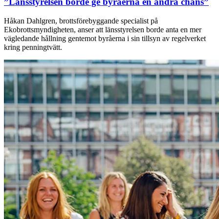
”Länsstyrelsen borde ge byråerna en andra chans”
Håkan Dahlgren, brottsförebyggande specialist på
Ekobrottsmyndigheten, anser att länsstyrelsen borde anta en mer
vägledande hållning gentemot byråerna i sin tillsyn av regelverket
kring penningtvätt.