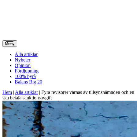
Meny
Alla artiklar
Nyheter
Opinion
Fördjupning
100% byrå
Balans Big 20
Hem
|
Alla artiklar
|
Fyra revisorer varnas av tillsynsnämnden och en
ska betala sanktionsavgift