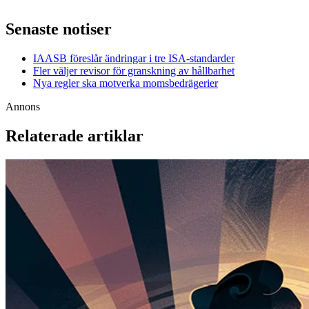
Senaste notiser
IAASB föreslår ändringar i tre ISA-standarder
Fler väljer revisor för granskning av hållbarhet
Nya regler ska motverka momsbedrägerier
Annons
Relaterade artiklar