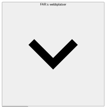
FAR:s webbplatser
Sökfråga
Sök