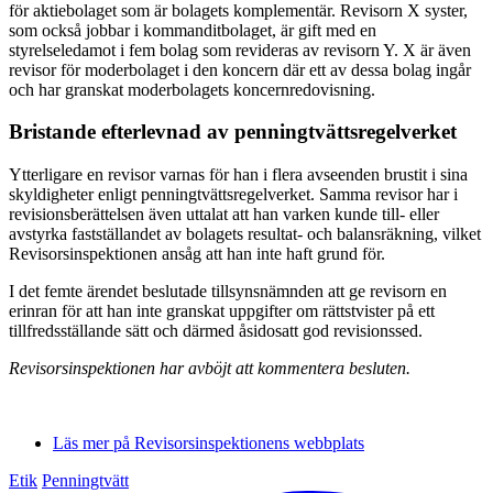
för aktiebolaget som är bolagets komplementär. Revisorn X syster,
som också jobbar i kommanditbolaget, är gift med en
styrelseledamot i fem bolag som revideras av revisorn Y. X är även
revisor för moderbolaget i den koncern där ett av dessa bolag ingår
och har granskat moderbolagets koncernredovisning.
Bristande efterlevnad av penningtvättsregelverket
Ytterligare en revisor varnas för han i flera avseenden brustit i sina
skyldigheter enligt penningtvättsregelverket. Samma revisor har i
revisionsberättelsen även uttalat att han varken kunde till- eller
avstyrka fastställandet av bolagets resultat- och balansräkning, vilket
Revisorsinspektionen ansåg att han inte haft grund för.
I det femte ärendet beslutade tillsynsnämnden att ge revisorn en
erinran för att han inte granskat uppgifter om rättstvister på ett
tillfredsställande sätt och därmed åsidosatt god revisionssed.
Revisorsinspektionen har avböjt att kommentera besluten.
Läs mer på Revisorsinspektionens webbplats
Etik
Penningtvätt