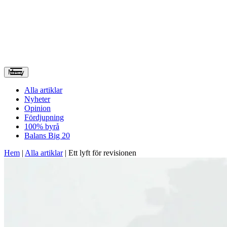
Meny
Alla artiklar
Nyheter
Opinion
Fördjupning
100% byrå
Balans Big 20
Hem
|
Alla artiklar
|
Ett lyft för revisionen