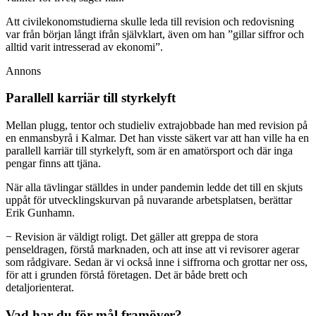
Att civilekonomstudierna skulle leda till revision och redovisning
var från början långt ifrån självklart, även om han ”gillar siffror och
alltid varit intresserad av ekonomi”.
Annons
Parallell karriär till styrkelyft
Mellan plugg, tentor och studieliv extrajobbade han med revision på
en enmansbyrå i Kalmar. Det han visste säkert var att han ville ha en
parallell karriär till styrkelyft, som är en amatörsport och där inga
pengar finns att tjäna.
När alla tävlingar ställdes in under pandemin ledde det till en skjuts
uppåt för utvecklingskurvan på nuvarande arbetsplatsen, berättar
Erik Gunhamn.
− Revision är väldigt roligt. Det gäller att greppa de stora
penseldragen, förstå marknaden, och att inse att vi revisorer agerar
som rådgivare. Sedan är vi också inne i siffrorna och grottar ner oss,
för att i grunden förstå företagen. Det är både brett och
detaljorienterat.
Vad har du för mål framöver?