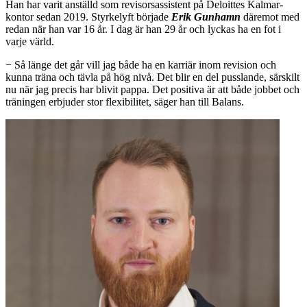
Han har varit anställd som revisorsassistent på Deloittes Kalmar-
kontor sedan 2019. Styrkelyft började
Erik Gunham
n
däremot med
redan när han var 16 år. I dag är han 29 år och lyckas ha en fot i
varje värld.
− Så länge det går vill jag både ha en karriär inom revision och
kunna träna och tävla på hög nivå. Det blir en del pusslande, särskilt
nu när jag precis har blivit pappa. Det positiva är att både jobbet och
träningen erbjuder stor flexibilitet, säger han till Balans.