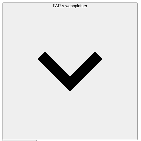
FAR:s webbplatser
Sökfråga
Sök