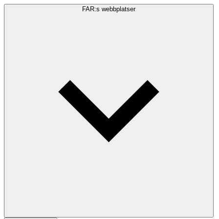
FAR:s webbplatser
Sökfråga
Sök