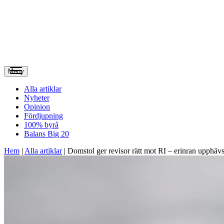
Meny
Alla artiklar
Nyheter
Opinion
Fördjupning
100% byrå
Balans Big 20
Hem
|
Alla artiklar
|
Domstol ger revisor rätt mot RI – erinran upphäv