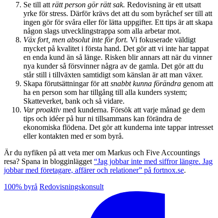
Se till att
rätt person gör rätt sak.
Redovisning är ett utsatt
yrke för stress. Därför krävs det att du som byråchef ser till att
ingen gör för svåra eller för lätta uppgifter. Ett tips är att skapa
någon slags utvecklingstrappa som alla arbetar mot.
Väx fort, men absolut inte för fort.
Vi fokuserade väldigt
mycket på kvalitet i första hand. Det gör att vi inte har tappat
en enda kund än så länge. Risken blir annars att när du vinner
nya kunder så försvinner några av de gamla. Det gör att du
står still i tillväxten samtidigt som känslan är att man växer.
Skapa förutsättningar för att
snabbt kunna förändra
genom att
ha en person som har tillgång till alla kunders system;
Skatteverket, bank och så vidare.
Var proaktiv
med kunderna. Försök att varje månad ge dem
tips och idéer på hur ni tillsammans kan förändra de
ekonomiska flödena. Det gör att kunderna inte tappar intresset
eller kontakten med er som byrå.
Är du nyfiken på att veta mer om Markus och Five Accountings
resa? Spana in blogginlägget
“Jag jobbar inte med siffror längre. Jag
jobbar med företagare, affärer och relationer” på fortnox.se
.
100% byrå
Redovisningskonsult