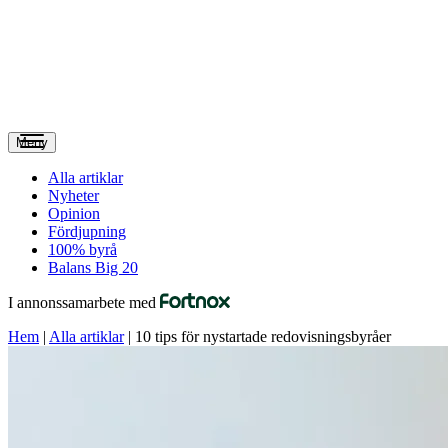
Meny
Alla artiklar
Nyheter
Opinion
Fördjupning
100% byrå
Balans Big 20
I annonssamarbete med
Hem
|
Alla artiklar
|
10 tips för nystartade redovisningsbyråer