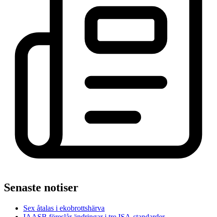
Senaste notiser
Sex åtalas i ekobrottshärva
IAASB föreslår ändringar i tre ISA-standarder