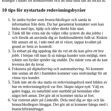
kollegor i stället för konkurrenter och att hitta dina sätt att sticka ut.
10 tips för nystartade redovisningsbyråer
Se andra byråer som
branschkollegor
och samla in
information från dem. Du har garanterat kontakter som kan
bidra med tips, hjälp och idéer direkt från start.
Tänk till lite extra när du väljer
vilka system du ska jobba i
och försök att använda dig av funktionaliteten fullt ut. Risken
blir annars att ni, i takt med att ni växer, tappar kvalitet på
grund av brist av kontroll.
Ta enbart på dig uppdrag där du vet att du kan
göra ett bra
jobb
. I början vill man få så många kunder som möjligt, men
rykten om byråer sprider sig snabbt. Du måste veta att du kan
leverera det du lovar.
Fokusera på
digitalisering och automatisering
. Ni kommer
inte undan att det i framtiden kommer vara nödvändigt för att
vinna nya kunder.
Tänk inte att du ska starta en redovisningsbyrå med bilden av
hur en redovisningsbyrå var förr.
Skapa något nytt
. Välj en
galen logga, en naturbild som startbild på hemsidan eller
något helt annat. Det gör att ni kommer sticka ut fort.
Var extremt
aktiv på LinkedIn
. Dela med dig av tips och läs
branschkollegors bloggar. Det gör att ni kommer hänga med i
branschförändringar.