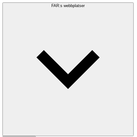
FAR:s webbplatser
Sökfråga
Sök