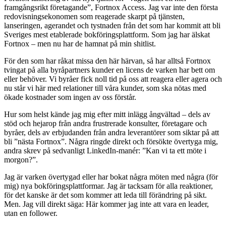
framgångsrikt företagande”, Fortnox Access. Jag var inte den första
redovisningsekonomen som reagerade skarpt på tjänsten,
lanseringen, agerandet och tystnaden från det som har kommit att bli
Sveriges mest etablerade bokföringsplattform. Som jag har älskat
Fortnox – men nu har de hamnat på min shitlist.
För den som har råkat missa den här härvan, så har alltså Fortnox
tvingat på alla byråpartners kunder en licens de varken har bett om
eller behöver. Vi byråer fick noll tid på oss att reagera eller agera och
nu står vi här med relationer till våra kunder, som ska nötas med
ökade kostnader som ingen av oss förstår.
Hur som helst kände jag mig efter mitt inlägg ångvältad – dels av
stöd och hejarop från andra frustrerade konsulter, företagare och
byråer, dels av erbjudanden från andra leverantörer som siktar på att
bli ”nästa Fortnox”. Några ringde direkt och försökte övertyga mig,
andra skrev på sedvanligt LinkedIn-manér: ”Kan vi ta ett möte i
morgon?”.
Jag är varken övertygad eller har bokat några möten med några (för
mig) nya bokföringsplattformar. Jag är tacksam för alla reaktioner,
för det kanske är det som kommer att leda till förändring på sikt.
Men. Jag vill direkt säga: Här kommer jag inte att vara en leader,
utan en follower.