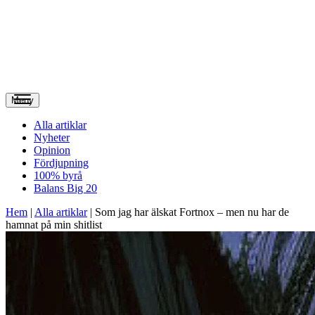
Meny
Alla artiklar
Nyheter
Opinion
Fördjupning
100% byrå
Balans Big 20
Hem
|
Alla artiklar
|
Som jag har älskat Fortnox – men nu har de
hamnat på min shitlist