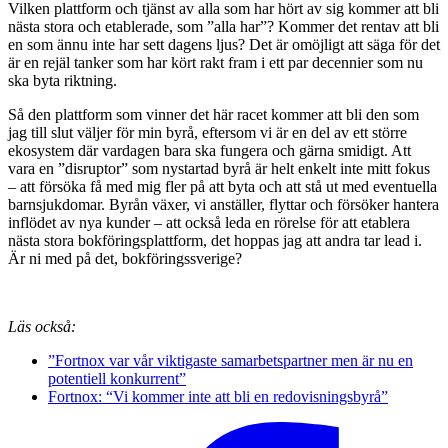
Vilken plattform och tjänst av alla som har hört av sig kommer att bli
nästa stora och etablerade, som ”alla har”? Kommer det rentav att bli
en som ännu inte har sett dagens ljus? Det är omöjligt att säga för det
är en rejäl tanker som har kört rakt fram i ett par decennier som nu
ska byta riktning.
Så den plattform som vinner det här racet kommer att bli den som
jag till slut väljer för min byrå, eftersom vi är en del av ett större
ekosystem där vardagen bara ska fungera och gärna smidigt. Att
vara en ”disruptor” som nystartad byrå är helt enkelt inte mitt fokus
– att försöka få med mig fler på att byta och att stå ut med eventuella
barnsjukdomar. Byrån växer, vi anställer, flyttar och försöker hantera
inflödet av nya kunder – att också leda en rörelse för att etablera
nästa stora bokföringsplattform, det hoppas jag att andra tar lead i.
Är ni med på det, bokföringssverige?
Läs också:
”Fortnox var vår viktigaste samarbetspartner men är nu en
potentiell konkurrent”
Fortnox: “Vi kommer inte att bli en redovisningsbyrå”