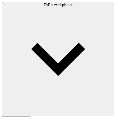
FAR:s webbplatser
Sökfråga
Sök