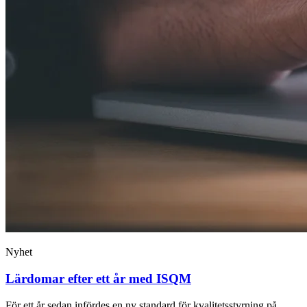
Nyhet
Lärdomar efter ett år med ISQM
För ett år sedan infördes en ny standard för kvalitetsstyrning på