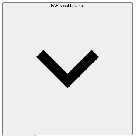
FAR:s webbplatser
Sökfråga
Sök