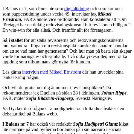
I Balans nr 7, som finns ute som
digitaltidning
och som kommer
som papperstidning under vecka 49, intervjuar jag
Mikael
Ernström
, FAR:s andre vice ordförande: Han konstaterar att ”Om
företaget har en duktig redovisningskonsult blir revisionen billigare”
.
En win-win för alla alltså. Och framför allt för företagaren.
Så i stället för
att ställa revisorerna och redovisningskonsulterna
mot varandra i frågan om revisionsplikt kanske det snarare handlar
om att se vad man har gemensamt? Och hur man på bästa sätt skapar
värde för näringsliv och samhälle. Två olika yrkesroller, med olika
uppdrag som tillsammans gör nytta för kunden.
Läs gärna
intervjun med Mikael Ernström
där han utvecklar sina
tankar kring frågan.
Och vill du grotta ner dig ännu mer i revisionsplikten? Då
rekommenderar jag Duellen på sidan 28 i tidningen.
Johan Rippe
,
FAR, möter
Sofia Bildstein-Hagberg
, Svenskt Näringsliv.
Vad tycker du i frågan? Ta möjligheten och lufta dina åsikter i en
debattartikel på Balans webb.
I Balans nr 7
har också vår redaktör
Sofia Hadjipetri Glantz
kikat
lite närmare på vad byråerna bör tänka på i sin närvaro i sociala