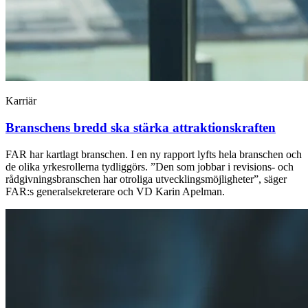
Karriär
Branschens bredd ska stärka attraktions­kraften
FAR har kartlagt branschen. I en ny rapport lyfts hela branschen och
de olika yrkesrollerna tydliggörs. ”Den som jobbar i revisions- och
rådgivningsbranschen har otroliga utvecklingsmöjligheter”, säger
FAR:s generalsekreterare och VD Karin Apelman.