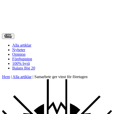
Meny
Alla artiklar
Nyheter
Opinion
Fördjupning
100% byrå
Balans Big 20
Hem
|
Alla artiklar
|
Samarbete ger vinst för företagen