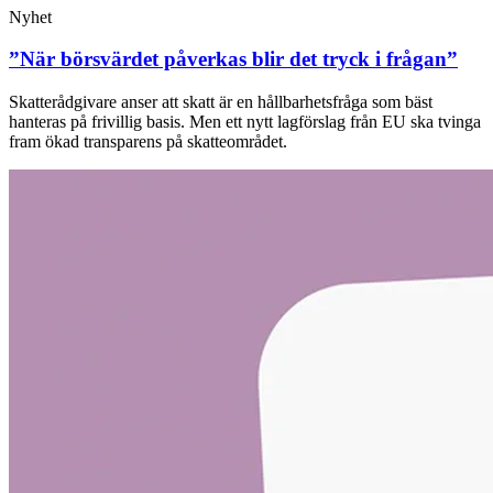
Nyhet
”När börsvärdet påverkas blir det tryck i frågan”
Skatterådgivare anser att skatt är en hållbarhetsfråga som bäst
hanteras på frivillig basis. Men ett nytt lagförslag från EU ska tvinga
fram ökad transparens på skatteområdet.