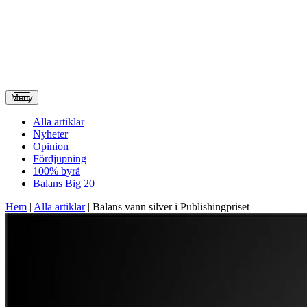
Meny
Alla artiklar
Nyheter
Opinion
Fördjupning
100% byrå
Balans Big 20
Hem
|
Alla artiklar
|
Balans vann silver i Publishingpriset