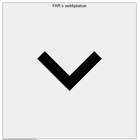
FAR:s webbplatser
Sökfråga
Sök