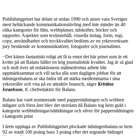
Publishingpriset har delats ut sedan 1990 och anses vara Sveriges
mest heltäckande kommunikationstävling med inte mindre än 40
olika kategorier för film, webbplatser, tidskrifter, böcker och
rapporter. Aspekter som textinnehåll, visuella inslag, form, regi,
copy, användbarhet och tryckkvalitet bedöms av en yrkesverksam
jury bestående av kommunikatörer, fotografer och journalister.
−Det känns fantastiskt roligt att få ta emot det här priset som är ett
kvitto på att Balans håller en hög journalistisk kvalitet. Jag är så glad
och stolt över att redaktionens målmedvetna arbete blir
uppmärksammat och vill tacka alla som dagligen jobbar för att
tidningenbalans.se ska bidra till att stärka medlemmarna i sina
yrkesroller och visa på en attraktiv bransch, säger
Kristina
Israelsson
, tf. chefredaktör för Balans.
Balans har varit nominerade med papperstidningen och webben
tidigare och förra året blev det storslam då Balans tog hem guld i
kategorin webbtidningar/nättidningar och silver för papperstidningen
i kategorin print
I årets upplaga av Publishingpriset plockade tidningenbalans.se hem
92 av totalt 100 poäng bara 3 poäng efter det segrande bidraget