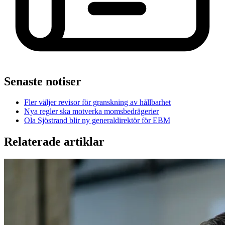
Senaste notiser
Fler väljer revisor för granskning av hållbarhet
Nya regler ska motverka momsbedrägerier
Ola Sjöstrand blir ny generaldirektör för EBM
Relaterade artiklar