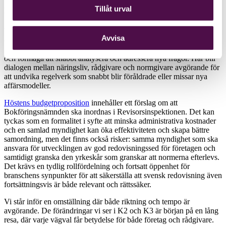
gäller att vara snabbfotad, kunna justera och anpassa när omvärlden
Tillåt urval
förändras.
Vi lever i en tid där förändringstakten ökar, inte minst inom
Avvisa
digitalisering, hållbarhetsrapportering och internationell redovisning.
Det ställer nya krav på normgivningen – både vad gäller flexibilitet
och förmåga att snabbt analysera och adressera nya frågor. Här blir
dialogen mellan näringsliv, rådgivare och normgivare avgörande för
att undvika regelverk som snabbt blir föråldrade eller missar nya
affärsmodeller.
Höstens budgetproposition
innehåller ett förslag om att
Bokföringsnämnden ska inordnas i Revisorsinspektionen. Det kan
tyckas som en formalitet i syfte att minska administrativa kostnader
och en samlad myndighet kan öka effektiviteten och skapa bättre
samordning, men det finns också risker: samma myndighet som ska
ansvara för utvecklingen av god redovisningssed för företagen och
samtidigt granska den yrkeskår som granskar att normerna efterlevs.
Det krävs en tydlig rollfördelning och fortsatt öppenhet för
branschens synpunkter för att säkerställa att svensk redovisning även
fortsättningsvis är både relevant och rättssäker.
Vi står inför en omställning där både riktning och tempo är
avgörande. De förändringar vi ser i K2 och K3 är början på en lång
resa, där varje vägval får betydelse för både företag och rådgivare.