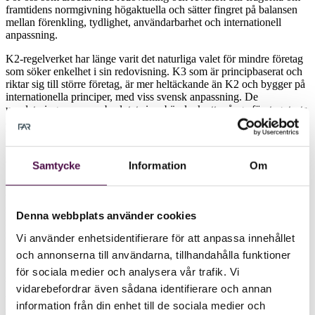
framtidens normgivning högaktuella och sätter fingret på balansen
mellan förenkling, tydlighet, användarbarhet och internationell
anpassning.
K2-regelverket har länge varit det naturliga valet för mindre företag
som söker enkelhet i sin redovisning. K3 som är principbaserat och
riktar sig till större företag, är mer heltäckande än K2 och bygger på
internationella principer, med viss svensk anpassning. De
uppdateringar som nu beslutats innebär dock att många företag, trots
att de till sin storlek är mindre inte längre får tillämpa K2. I stället
blir det än mer fokus på att K2 är avsett för företag med enklare
förhållanden, där verksamhetens komplexitet – inte bara storleken –
avgör tillämpligheten.
Samtycke
Information
Om
Att fler företag tvingas tillämpa K3 är rimligt – en komplex
verksamhet kräver robustare normer – men är samtidigt utmanande
för företag och rådgivare som vant sig vid K2:s mer förenklade
Denna webbplats använder cookies
regler. Risken finns att vissa företag hamnar i ett slags
normgivningsmässigt ingenmansland, där varken K2 eller K3 känns
Vi använder enhetsidentifierare för att anpassa innehållet
helt träffsäkert. Det ställer krav på oss rådgivare att guida rätt mellan
och annonserna till användarna, tillhandahålla funktioner
regelverken och att förklara varför förändringen sker just nu. Min
för sociala medier och analysera vår trafik. Vi
personliga uppfattning är dock att företagen och rådgivare i
branschen inte ska känna oro. K3 är inte så komplicerat som många
vidarebefordrar även sådana identifierare och annan
tror och ger en mycket bättre bild av verksamheten än K2, vilket
information från din enhet till de sociala medier och
skapar bra förutsättningar för intressenter att fatta beslut utifrån.