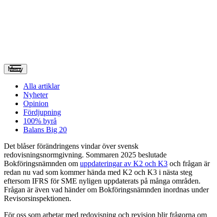
Meny
Alla artiklar
Nyheter
Opinion
Fördjupning
100% byrå
Balans Big 20
D
et blåser förändringens vindar över svensk
redovisningsnormgivning. Sommaren 2025 beslutade
Bokföringsnämnden om
uppdateringar av K2 och K3
och frågan är
redan nu vad som kommer hända med K2 och K3 i nästa steg
eftersom IFRS för SME nyligen uppdaterats på många områden.
Frågan är även vad händer om Bokföringsnämnden inordnas under
Revisorsinspektionen.
För oss som arbetar med redovisning och revision blir frågorna om