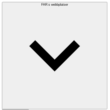
FAR:s webbplatser
Sökfråga
Sök