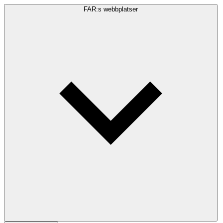
FAR:s webbplatser
Sökfråga
Sök