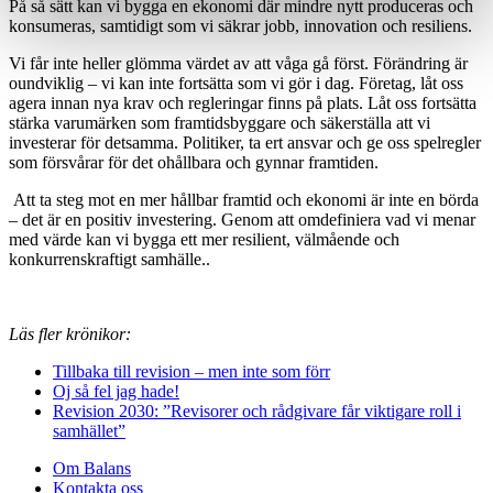
På så sätt kan vi bygga en ekonomi där mindre nytt produceras och
konsumeras, samtidigt som vi säkrar jobb, innovation och resiliens.
Vi får inte heller glömma värdet av att våga gå först. Förändring är
oundviklig – vi kan inte fortsätta som vi gör i dag. Företag, låt oss
agera innan nya krav och regleringar finns på plats. Låt oss fortsätta
stärka varumärken som framtidsbyggare och säkerställa att vi
investerar för detsamma. Politiker, ta ert ansvar och ge oss spelregler
som försvårar för det ohållbara och gynnar framtiden.
Att ta steg mot en mer hållbar framtid och ekonomi är inte en börda
– det är en positiv investering. Genom att omdefiniera vad vi menar
med värde kan vi bygga ett mer resilient, välmående och
konkurrenskraftigt samhälle.
.
Läs fler krönikor:
Tillbaka till revision – men inte som förr
Oj så fel jag hade!
Revision 2030: ”Revisorer och rådgivare får viktigare roll i
samhället”
Om Balans
Kontakta oss