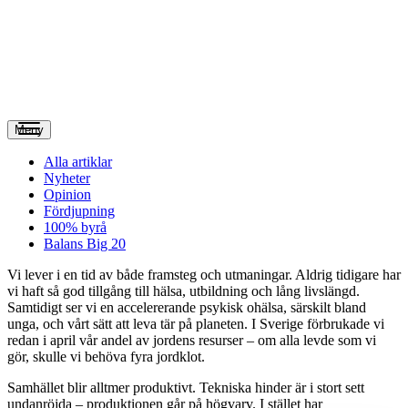
Meny
Alla artiklar
Nyheter
Opinion
Fördjupning
100% byrå
Balans Big 20
V
i lever i en tid av både framsteg och utmaningar. Aldrig tidigare har
vi haft så god tillgång till hälsa, utbildning och lång livslängd.
Samtidigt ser vi en accelererande psykisk ohälsa, särskilt bland
unga, och vårt sätt att leva tär på planeten. I Sverige förbrukade vi
redan i april vår andel av jordens resurser – om alla levde som vi
gör, skulle vi behöva fyra jordklot.
Samhället blir alltmer produktivt. Tekniska hinder är i stort sett
undanröjda – produktionen går på högvarv. I stället har