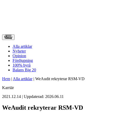
Meny
Alla artiklar
Nyheter
Opinion
Fördjupning
100% byrå
Balans Big 20
Hem
|
Alla artiklar
|
WeAudit rekryterar RSM-VD
Karriär
2021.12.14 | Uppdaterad: 2026.06.11
WeAudit rekryterar RSM-VD