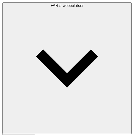
FAR:s webbplatser
Sökfråga
Sök