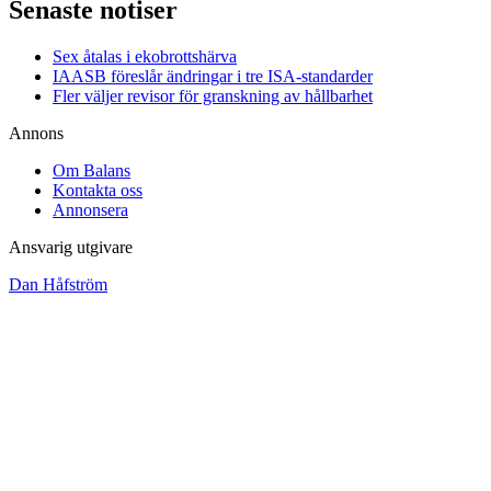
Senaste notiser
Sex åtalas i ekobrottshärva
IAASB föreslår ändringar i tre ISA-standarder
Fler väljer revisor för granskning av hållbarhet
Annons
Om Balans
Kontakta oss
Annonsera
Ansvarig utgivare
Dan Håfström