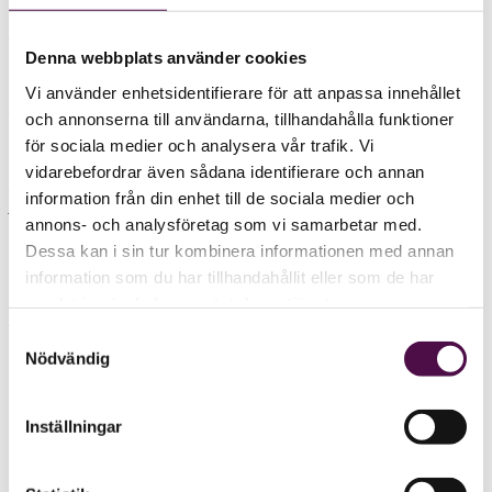
Daniel Kero Ljungberg
, tidigare VD för RSM i Göteborg, har
lockats över till WeAudit, där han blir partner.
Denna webbplats använder cookies
−Detta är en superrekrytering, vi har letat länge efter den här typen
Vi använder enhetsidentifierare för att anpassa innehållet
av person. Daniel har framgångsrikt varit med och byggt upp RSM i
och annonserna till användarna, tillhandahålla funktioner
Göteborg. Han kommer att vara viktig för hela WeAudit, inte bara
för sociala medier och analysera vår trafik. Vi
Göteborgskontoret. Daniel har precis kommit ombord, han har just
anställt fyra nya medarbetare från olika håll. Det innebär att vi
vidarebefordrar även sådana identifierare och annan
dubblar antalet medarbetare i Göteborg, säger WeAudits VD
Henrik
information från din enhet till de sociala medier och
Ahnkron
, till Revisionsvärlden.
annons- och analysföretag som vi samarbetar med.
WeAudit utnämndes tidigare i år till
Årets framtidsbyrå
.
Dessa kan i sin tur kombinera informationen med annan
information som du har tillhandahållit eller som de har
samlat in när du har använt deras tjänster.
Läs mer om byrån:
Samtyckesval
WeAudit skapar ringar på vattnet
Nödvändig
Omnämnda företag:
Inställningar
RSM Stockholm