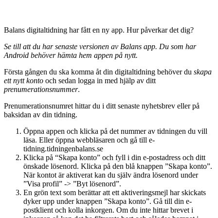
Balans digitaltidning har fått en ny app. Hur påverkar det dig?
Se till att du har senaste versionen av Balans app. Du som har
Android behöver hämta hem appen på nytt.
Första gången du ska komma åt din digitaltidning behöver du
skapa
ett nytt konto
och sedan logga in med hjälp av ditt
prenumerationsnummer
.
Prenumerationsnumret hittar du i ditt senaste nyhetsbrev eller på
baksidan av din tidning.
Öppna appen och klicka på det nummer av tidningen du vill
läsa. Eller öppna webbläsaren och gå till e-
tidning.tidningenbalans.se
Klicka på “Skapa konto” och fyll i din e-postadress och ditt
önskade lösenord. Klicka på den blå knappen ”Skapa konto”.
När kontot är aktiverat kan du själv ändra lösenord under
”Visa profil” -> ”Byt lösenord”.
En grön text som berättar att ett aktiveringsmejl har skickats
dyker upp under knappen ”Skapa konto”. Gå till din e-
postklient och kolla inkorgen. Om du inte hittar brevet i