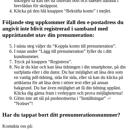
inkorgen så kan det ha filtrerats bort och således hamnat i
brevlådan för skräppost.
Klicka på den blå knappen “Bekräfta konto” i mejlet.
Följande steg uppkommer ifall den e-postadress du
angivit inte blivit registrerad i samband med
upprättandet utav din prenumeration:
I nästa steg väljer du “Koppla konto till prenumeration”.
I rutan under “Lägg till prenumeration” fyller du i ditt
kundnummer.
Tryck på knappen “Registrera”.
Nu är du klar och kan läsa tidningen i din smartphone, på din
surfplatta eller i din dator. Du har möjlighet att läsa den som
en vanlig pdf-tidning, sida för sida, eller så kan du klicka på
artiklarna för att läsa dem i större text eller på annan
bakgrund. Du har även möjlighet att få din tidning uppläst.
Klicka dig gärna fram i verktygen och prova möjligheterna!
Glöm inte att slå på pushnotiserna i ”Inställningar” ->
”Notiser”!
Har du tappat bort ditt prenumerationsnummer?
Kontakta oss på: