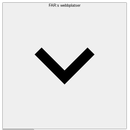
FAR:s webbplatser
Sökfråga
Sök