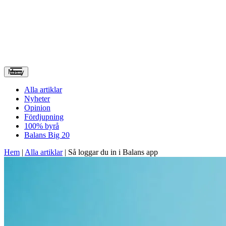
Meny
Alla artiklar
Nyheter
Opinion
Fördjupning
100% byrå
Balans Big 20
Hem
|
Alla artiklar
|
Så loggar du in i Balans app