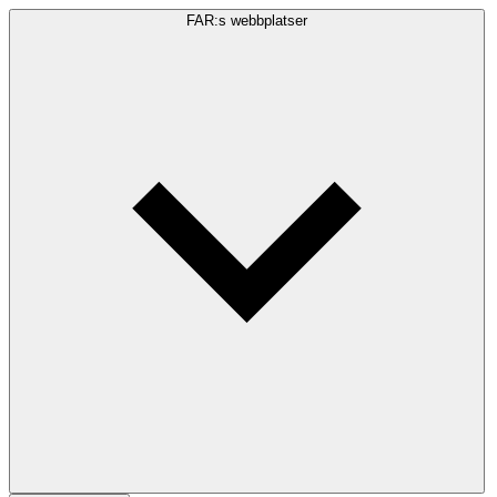
FAR:s webbplatser
Sökfråga
Sök