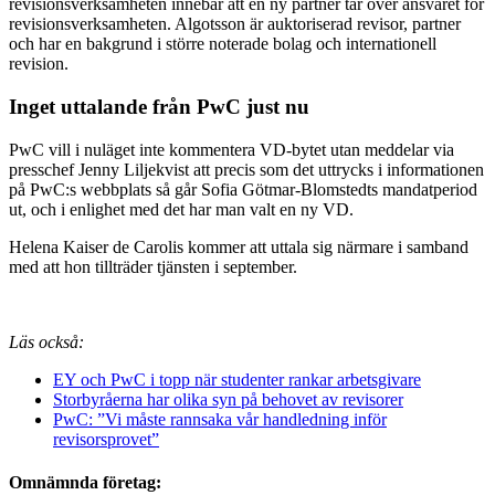
revisionsverksamheten innebär att en ny partner tar över ansvaret för
revisionsverksamheten. Algotsson är auktoriserad revisor, partner
och har en bakgrund i större noterade bolag och internationell
revision.
Inget uttalande från PwC just nu
PwC vill i nuläget inte kommentera VD-bytet utan meddelar via
presschef Jenny Liljekvist att precis som det uttrycks i informationen
på PwC:s webbplats så går Sofia Götmar-Blomstedts mandatperiod
ut, och i enlighet med det har man valt en ny VD.
Helena Kaiser de Carolis kommer att uttala sig närmare i samband
med att hon tillträder tjänsten i september.
Läs också:
EY och PwC i topp när studenter rankar arbetsgivare
Storbyråerna har olika syn på behovet av revisorer
PwC: ”Vi måste rannsaka vår handledning inför
revisorsprovet”
Omnämnda företag: