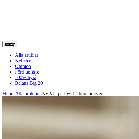
Meny
Alla artiklar
Nyheter
Opinion
Fördjupning
100% byrå
Balans Big 20
Hem
|
Alla artiklar
|
Ny VD på PwC – hon tar över