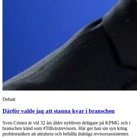
Debatt
Därför valde jag att stanna kvar i branschen
Sven Cristea är vid 32 års ålder nybliven delägare på KPMG och i
branschen känd som #Tillväxtrevisorn. Här ger han sin syn kring
problematiken att attrahera och behålla duktiga revisorsassistenter.