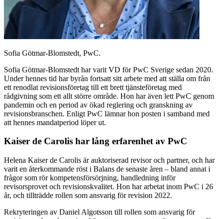
Sofia Götmar-Blomstedt, PwC.
Sofia Götmar-Blomstedt har varit VD för PwC Sverige sedan 2020.
Under hennes tid har byrån fortsatt sitt arbete med att ställa om från
ett renodlat revisionsföretag till ett brett tjänsteföretag med
rådgivning som ett allt större område. Hon har även lett PwC genom
pandemin och en period av ökad reglering och granskning av
revisionsbranschen. Enligt PwC lämnar hon posten i samband med
att hennes mandatperiod löper ut.
Kaiser de Carolis har lång erfarenhet av PwC
Helena Kaiser de Carolis är auktoriserad revisor och partner, och har
varit en återkommande röst i Balans de senaste åren – bland annat i
frågor som rör kompetensförsörjning, handledning inför
revisorsprovet och revisionskvalitet. Hon har arbetat inom PwC i 26
år, och tillträdde rollen som ansvarig för revision 2022.
Rekryteringen av Daniel Algotsson till rollen som ansvarig för