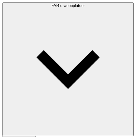
FAR:s webbplatser
Sökfråga
Sök