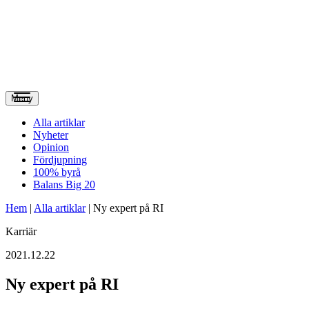
Meny
Alla artiklar
Nyheter
Opinion
Fördjupning
100% byrå
Balans Big 20
Hem
|
Alla artiklar
|
Ny expert på RI
Karriär
2021.12.22
Ny expert på RI