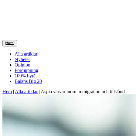
Meny
Alla artiklar
Nyheter
Opinion
Fördjupning
100% byrå
Balans Big 20
Hem
|
Alla artiklar
|
Aspia värvar inom immigration och tillstånd