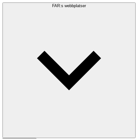
FAR:s webbplatser
Sökfråga
Sök