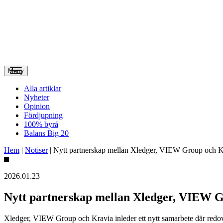
Meny
Alla artiklar
Nyheter
Opinion
Fördjupning
100% byrå
Balans Big 20
Hem
|
Notiser
|
Nytt partnerskap mellan Xledger, VIEW Group och 
2026.01.23
Nytt partnerskap mellan Xledger, VIEW 
Xledger, VIEW Group och Kravia inleder ett nytt samarbete där redovi