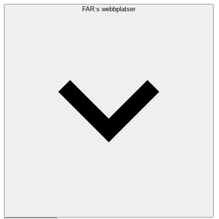
FAR:s webbplatser
Sökfråga
Sök