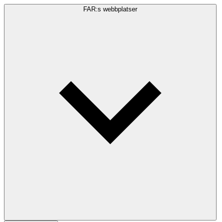
FAR:s webbplatser
Sökfråga
Sök