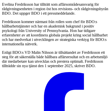
Evelina Fredriksson har tillträtt som affärsområdesansvarig för
rådgivningsenheten i region öst hos revisions- och rådgivningsbyrån
BDO. Det uppger BDO i ett pressmeddelande.
Fredriksson kommer närmast från rollen som chef för BDO:s
hållbarhetstjänster och har en akademisk bakgrund i positiv
psykologi från University of Pennsylvania. Hon har tidigare
erfarenheter av att koordinera globala projekt kring social hållbarhet
och har medverkat i utvecklingen av strategiska verktyg för BDO:s
internationella nätverk.
Enligt BDO:s VD Malin Nilsson är tillsättandet av Fredriksson ett
steg för att säkerställa både hållbara affärsresultat och en arbetsmiljö
där medarbetare kan utvecklas och prestera optimalt. Fredriksson
tillträdde sin nya tjänst den 1 september 2025, skriver BDO.