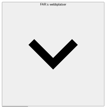
FAR:s webbplatser
Sökfråga
Sök