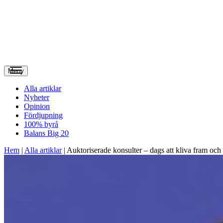
Meny
Alla artiklar
Nyheter
Opinion
Fördjupning
100% byrå
Balans Big 20
Hem
|
Alla artiklar
|
Auktoriserade konsulter – dags att kliva fram och t