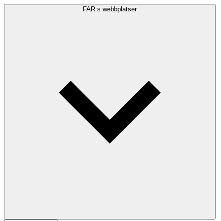
FAR:s webbplatser
Sökfråga
Sök