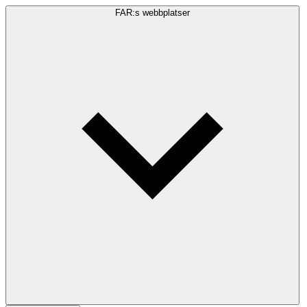
FAR:s webbplatser
Sökfråga
Sök