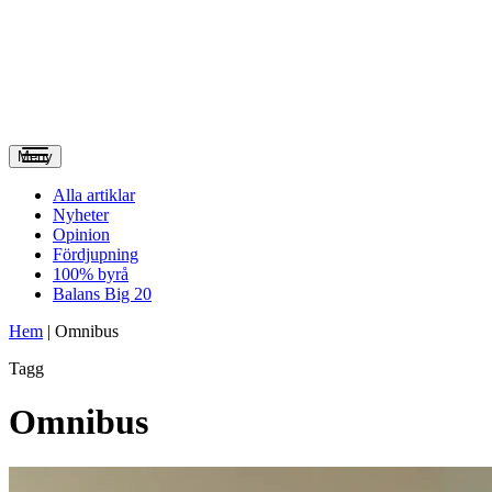
Meny
Alla artiklar
Nyheter
Opinion
Fördjupning
100% byrå
Balans Big 20
Hem
|
Omnibus
Tagg
Omnibus