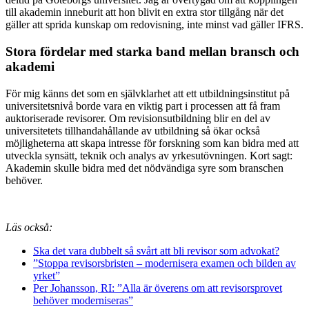
till akademin inneburit att hon blivit en extra stor tillgång när det
gäller att sprida kunskap om redovisning, inte minst vad gäller IFRS.
Stora fördelar med starka band mellan bransch och
akademi
För mig känns det som en självklarhet att ett utbildningsinstitut på
universitetsnivå borde vara en viktig part i processen att få fram
auktoriserade revisorer. Om revisionsutbildning blir en del av
universitetets tillhandahållande av utbildning så ökar också
möjligheterna att skapa intresse för forskning som kan bidra med att
utveckla synsätt, teknik och analys av yrkesutövningen. Kort sagt:
Akademin skulle bidra med det nödvändiga syre som branschen
behöver.
Läs också:
Ska det vara dubbelt så svårt att bli revisor som advokat?
”Stoppa revisorsbristen – modernisera examen och bilden av
yrket”
Per Johansson, RI: ”Alla är överens om att revisorsprovet
behöver moderniseras”