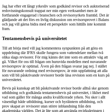
J
ag har efter ett långt yrkesliv som godkänd revisor och auktoriserad
redovisningskonsult trappat ner min egen verksamhet men är
fortfarande engagerad i branschen och revisorsyrkets framtid. Det är
glädjande att det förs en livlig diskussion om revisorsprovet i Balans
och jag vill gärna bidra med ett perspektiv som hittills inte kommit
fram.
Tentamensbevis på universitetet
Till att börja med vill jag kommentera synpunkten på att göra en
uppdelning där IFRS skulle fungera som vattendelare mellan två
olika slags revisorer. För mig känns det inte som en attraktiv väg att
gå. Vilket för oss till frågan om huruvida modellen med nuvarande
revisorsprov är optimal. Även på den frågan svarar jag nej. I stället
för nuvarande ordning med revisorsprov, är min uppfattning att alla
som vill bli påskrivande revisorer borde läsa revision som en kurs på
universitetet.
Bevis på kunskap att bli påskrivande revisor borde alltså ske genom
utbildning och godkända tentamensbevis på universitet, i likhet med
vad som gäller för många andra kvalificerade yrken. Nu sker i allt
väsentligt både utbildning, kurser och byråintern utbildning, och
prov skapat av revisorer utan större inblandning från den
akademiska världen. Det är lite som att använda recirkuleringen i