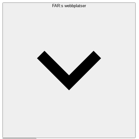
FAR:s webbplatser
Sökfråga
Sök