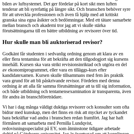
bilen av luftsystemet. Det ger fördelar på kort sikt men luften
tenderar att bli syrefattig på längre sikt. Och branschen behöver syre
för att utveckla professionen och även få hjälp med att kritiskt
granska sina egna åsikter och bedömningar. Med ett tätare samarbete
mellan bransch och akademi tror jag att vi skulle stärka
förutsättningarna till en bättre utbildning av revisorer över tid.
Hur skulle man bli auktoriserad revisor?
Godkänt får studenten i sedvanlig ordning genom att klara av en
eller flera tentamina för att bekräfta att den tillgodogjort sig kursens
innehåll. Kursen ska vara strikt revisionsinriktad och utgöra en del
av ekonomiprogrammet, eller vara en tilläggs-kurs efter
kandidatexamen. Kursen skulle tillsammans med fem års praktik
vara grund för att bli påskrivande revisor. Fördelen med denna
ordning är att alla får samma förutsättningar att ta till sig information,
och både utbildning och tentamensexamination är transparenta, även
för andra än branschföreträdare.
Vi har i dag många väldigt duktiga revisorer och konsulter som ofta
bidrar med kunskap, men det finns en risk att mycket av tyckandet
bara bekräftar vad andra i branschen redan framfört. Jag har haft
förmånen att samarbeta med Pernilla Lundqvist,
redovisningsspecialist på EY, som åtminstone tidigare arbetade
deltid på Göteborgs universitet. Jag är övertygad om att kopplingen