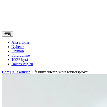
Meny
Alla artiklar
Nyheter
Opinion
Fördjupning
100% byrå
Balans Big 20
Hem
|
Alla artiklar
|
Låt universiteten sköta revisorsprovet!