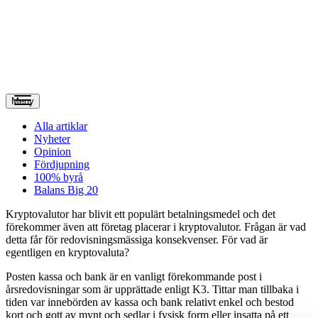
Meny
Alla artiklar
Nyheter
Opinion
Fördjupning
100% byrå
Balans Big 20
K
ryptovalutor har blivit ett populärt betalningsmedel och det
förekommer även att företag placerar i kryptovalutor. Frågan är vad
detta får för redovisningsmässiga konsekvenser. För vad är
egentligen en kryptovaluta?
Posten kassa och bank är en vanligt förekommande post i
årsredovisningar som är upprättade enligt K3. Tittar man tillbaka i
tiden var innebörden av kassa och bank relativt enkel och bestod
kort och gott av mynt och sedlar i fysisk form eller insatta på ett