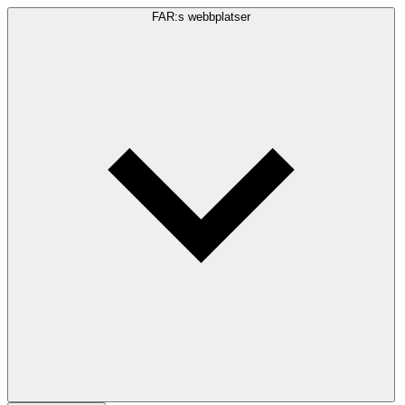
FAR:s webbplatser
Sökfråga
Sök