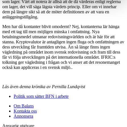
som lager. Värt att notera är alltså att de då värderas enligt reglerna
om lager, det vill säga lägsta värdets princip. Eller om vi innehar
dem på längre sikt så att de möter definitionen av att vara en
anläggningstillgång.
Men har då kontanter blivit omodernt? Nej, kontanterna lär hänga
med ett tag till men möjligen minska i omfattning. Nya
betalningsmedel utmanar redovisningsvärlden och är här för att
stanna. Kryptovalutor är antagligen ingen fluga och omfattningen av
dess utveckling får framtiden utvisa. Än så länge finns ingen
vägledning på området inom svensk redovisning och fram till dess
får vi följa utvecklingen på det internationella området. IFRIC:s
tolkning ger vägledning i frågan och vi anser att det resonemanget
också kan appliceras i en svensk miljö.
.
Läs även denna krönika av Pernilla Lundqvist
Politik som sätter BFN i arbete
Om Balans
Kontakta oss
Annonsera
Ansvarig utgivare