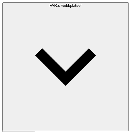
FAR:s webbplatser
Sökfråga
Sök