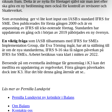
räknats fram. Detta är av nytta för företaget självt när man året efter
ska göra en ny bedömning men också för kontroll av revisorer och
Skatteverket.
Som avrundning ger vi lite kort input om IASB:s standard IFRS for
SME. Den publicerades för första gången 2009 och är en
anpassning av IFRS till icke-noterade företag. Standarden har
uppdaterats en gång och i början av 2019 påbörjades en ny översyn.
En viktig fråga
som IASB tillsammans med IFRS for SMEs
Implementation Group, där Eva Törning ingår, har att ta ställning till
är om de nya standarderna, IFRS 9-16 ska få någon påverkan på
IFRS for SMEs. Arbetet beräknas vara klart i mitten av 2022.
Beroende på om eventuella ändringar får genom­slag i K3 kan det
medföra en uppdatering av regelver­ket. Förra gången påverkades
dock inte K3. Hur det blir denna gång återstår att se.
.
Läs mer av Pernilla Lundqvist
Pernilla Lundqvist ny krönikör i Balans
Om Balans
Kontakta oss