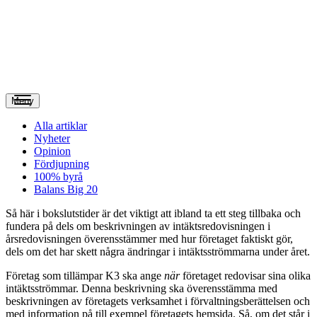
Meny
Alla artiklar
Nyheter
Opinion
Fördjupning
100% byrå
Balans Big 20
S
å här i bokslutstider är det viktigt att ibland ta ett steg tillbaka och
fundera på dels om beskrivningen av intäktsredovisningen i
årsredovisningen överensstämmer med hur företaget faktiskt gör,
dels om det har skett några ändringar i intäktsströmmarna under året.
Företag som tillämpar K3 ska ange
när
företaget redovisar sina olika
intäktsströmmar. Denna be­skrivning ska överensstämma med
beskrivningen av företagets verksamhet i förvaltningsberättelsen och
med information på till exempel företagets hemsida. Så, om det står i