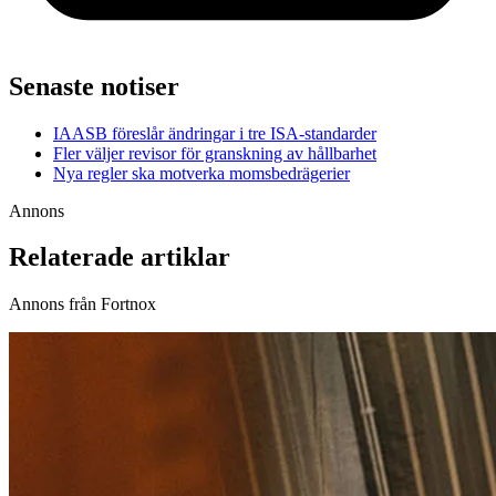
Senaste notiser
IAASB föreslår ändringar i tre ISA-standarder
Fler väljer revisor för granskning av hållbarhet
Nya regler ska motverka momsbedrägerier
Annons
Relaterade artiklar
Annons från Fortnox