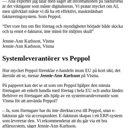
— Alla experter jag talar med säger att informationen på fakturorna
är det viktigaste som måste digitaliseras. Vi pratar mycket om AI,
men självklart måste vi då ha ett effektivt, maskinläsbart
faktureringssystem. Som Peppol.
“Det vore bra om fler företag och myndigheter började både skicka
och ta emot e-fakturor, inte minst för miljöns skull”
Jennie-Ann Karlsson, Visma
Jennie-Ann Karlsson, Visma
Systemleverantörer vs Peppol
Hur mycket Peppol förenklar e-handeln inom EU på kort sikt, det
återstår att se, menar
Jennie-Ann Karlsson
på Visma.
På papperet kan det se ut som om Peppol hjälper den minsta
företagare att enkelt handla med företag i hela EU och andra länder.
Behöver en företagare alls hjälp av en systemvaruleverantör som
Visma för att använda Peppol?
– Ja, som företagare har du inte direktaccess till Peppol, utan e-
fakturan går via accesspunkter. E-fakturan skapas i ett ERP-system
som levererar den. Vi rekommenderar att du går via ett bra
affärssystem, säger Jennie-Ann Karlsson.