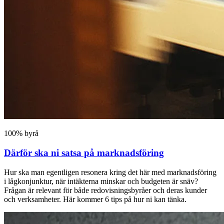
100% byrå
Därför ska ni satsa på marknadsföring
Hur ska man egentligen resonera kring det här med marknadsföring
i lågkonjunktur, när intäkterna minskar och budgeten är snäv?
Frågan är relevant för både redovisningsbyråer och deras kunder
och verksamheter. Här kommer 6 tips på hur ni kan tänka.