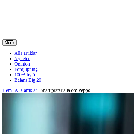
Meny
Alla artiklar
Nyheter
Opinion
Fördjupning
100% byrå
Balans Big 20
Hem
|
Alla artiklar
|
Snart pratar alla om Peppol