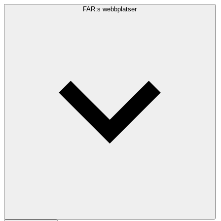
FAR:s webbplatser
Sökfråga
Sök