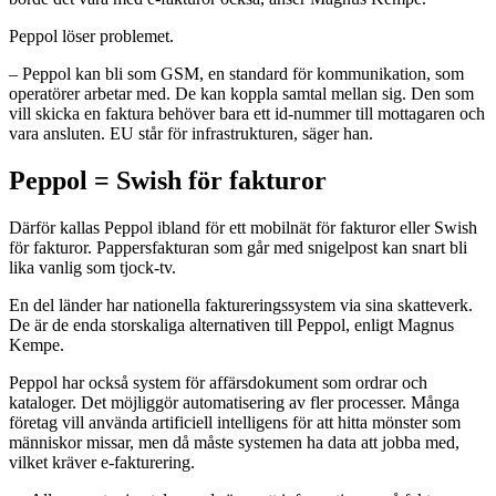
Peppol löser problemet.
– Peppol kan bli som GSM, en standard för kommunikation, som
operatörer arbetar med. De kan koppla samtal mellan sig. Den som
vill skicka en faktura behöver bara ett id-nummer till mottagaren och
vara ansluten. EU står för infrastrukturen, säger han.
Peppol = Swish för fakturor
Därför kallas Peppol ibland för ett mobilnät för fakturor eller Swish
för fakturor. Pappersfakturan som går med snigelpost kan snart bli
lika vanlig som tjock-tv.
En del länder har nationella faktureringssystem via sina skatteverk.
De är de enda storskaliga alternativen till Peppol, enligt Magnus
Kempe.
Peppol har också system för affärsdokument som ordrar och
kataloger. Det möjliggör automatisering av fler processer. Många
företag vill använda artificiell intelligens för att hitta mönster som
människor missar, men då måste systemen ha data att jobba med,
vilket kräver e-fakturering.