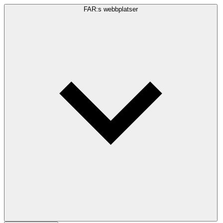
FAR:s webbplatser
Sökfråga
Sök