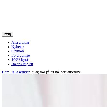
Meny
Alla artiklar
Nyheter
Opinion
Fördjupning
100% byrå
Balans Big 20
Hem
|
Alla artiklar
|
”Jag tror på ett hållbart arbetsliv”