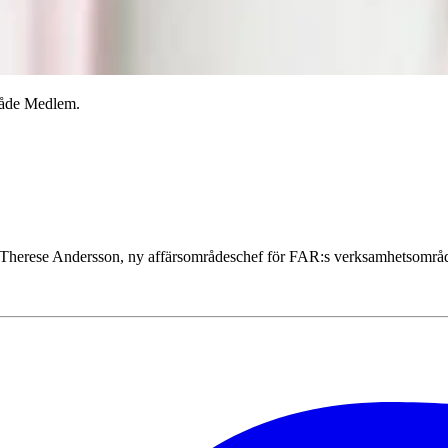
råde Medlem.
ger Therese Andersson, ny affärsområdeschef för FAR:s verk­samhetsomr