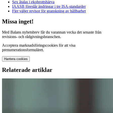
Sex åtalas i ekobrottshärva
IAASB föreslår ändringar i tre ISA-standarder
Fler väljer revisor för granskning av hållbarhet
Missa inget!
Med Balans nyhetsbrev får du varannan vecka det senaste från
revisions- och rådgivningsbranschen.
Acceptera marknadsföringscookies för att visa
prenumerationsformuläret.
Hantera cookies
Relaterade artiklar