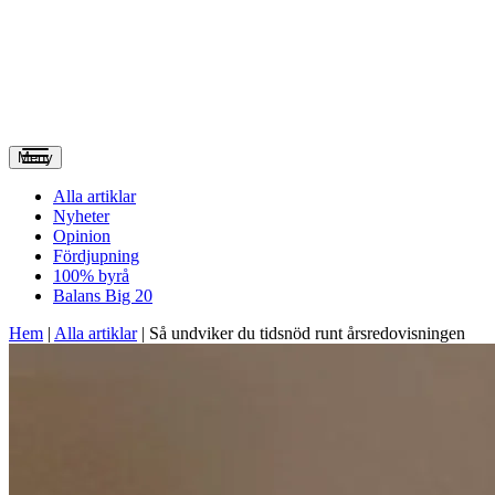
Meny
Alla artiklar
Nyheter
Opinion
Fördjupning
100% byrå
Balans Big 20
Hem
|
Alla artiklar
|
Så undviker du tidsnöd runt årsredovisningen