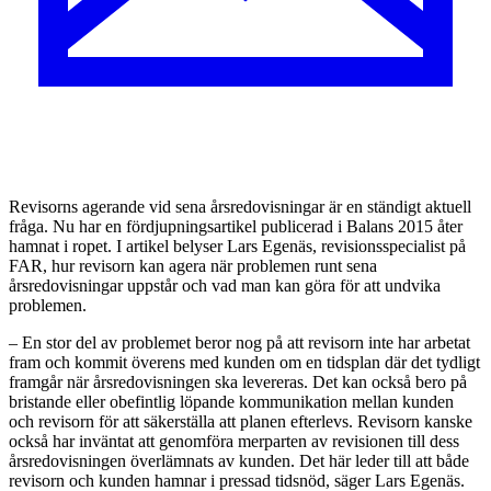
Revisorns agerande vid sena årsredovisningar är en ständigt aktuell
fråga. Nu har en fördjupningsartikel publicerad i Balans 2015 åter
hamnat i ropet. I artikel belyser Lars Egenäs, revisionsspecialist på
FAR, hur revisorn kan agera när problemen runt sena
årsredovisningar uppstår och vad man kan göra för att undvika
problemen.
– En stor del av problemet beror nog på att revisorn inte har arbetat
fram och kommit överens med kunden om en tidsplan där det tydligt
framgår när årsredovisningen ska levereras. Det kan också bero på
bristande eller obefintlig löpande kommunikation mellan kunden
och revisorn för att säkerställa att planen efterlevs. Revisorn kanske
också har inväntat att genomföra merparten av revisionen till dess
årsredovisningen överlämnats av kunden. Det här leder till att både
revisorn och kunden hamnar i pressad tidsnöd, säger Lars Egenäs.