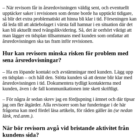
– När revisorn får in årsredovisningen väldig sent, och eventuellt
upptäcker saker i revisionen som denne borde ha upptäckt tidigare,
så blir det extra problematiskt att hinna bli klar i tid. Förseningen kan
då leda till att aktiebolaget i värsta fall hamnar i en situation där det
kan bli aktuellt med tvångslikvidering. Så, det är oerhört viktigt att
man lägger en tidsplan tillsammans med kunden som omfattar att
årsredovisningen ska tas fram inför revisionen.
Hur kan revisorn minska risken för problem med
sena årsredovisningar?
– Ha en löpande kontakt och avstämningar med kunden. Lägg upp
en tidsplan – och håll den. Stötta kunden så att denne blir klar med
årsredovisningen i tid. Dokumentera tydligt kontakterna med
kunden, även i de fall kommunikationen inte skett skriftligt.
– För några år sedan skrev jag en fördjupning i ämnet och där tipsar
jag om fler åtgärder. Alla revisorer som har funderingar i de här
frågorna kan med fördel läsa artikeln, för råden gäller än
(se nedan
länk, red.anm.)
.
När bör revisorn avgå vid bristande aktivitet från
kundens sida?