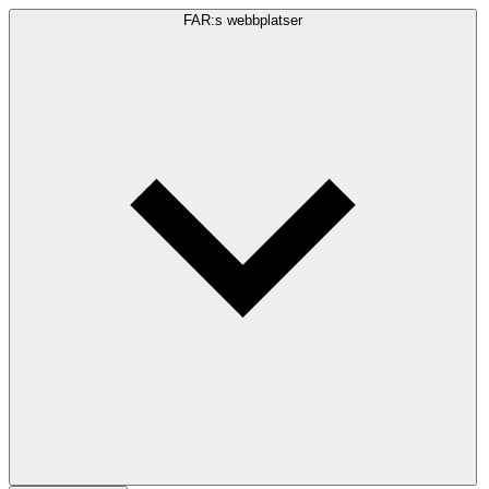
FAR:s webbplatser
Sökfråga
Sök