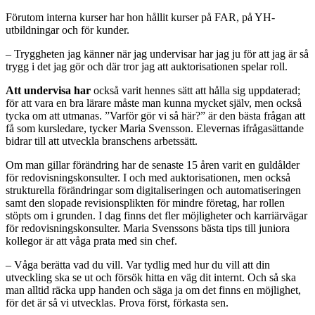
Förutom interna kurser har hon hållit kurser på FAR, på YH-
utbildningar och för kunder.
– Tryggheten jag känner när jag undervisar har jag ju för att jag är så
trygg i det jag gör och där tror jag att auktorisationen spelar roll.
Att undervisa har
också varit hennes sätt att hålla sig uppdaterad;
för att vara en bra lärare måste man kunna mycket själv, men också
tycka om att utmanas. ”Varför gör vi så här?” är den bästa frågan att
få som kursledare, tycker Maria Svensson. Elevernas ifrågasättande
bidrar till att utveckla branschens arbetssätt.
Om man gillar förändring har de senaste 15 åren varit en guldålder
för redovisningskonsulter. I och med auktorisationen, men också
strukturella förändringar som digitaliseringen och automatiseringen
samt den slopade revisionsplikten för mindre företag, har rollen
stöpts om i grunden. I dag finns det fler möjligheter och karriärvägar
för redovisningskonsulter. Maria Svenssons bästa tips till juniora
kollegor är att våga prata med sin chef.
– Våga berätta vad du vill. Var tydlig med hur du vill att din
utveckling ska se ut och försök hitta en väg dit internt. Och så ska
man alltid räcka upp handen och säga ja om det finns en möjlighet,
för det är så vi utvecklas. Prova först, förkasta sen.