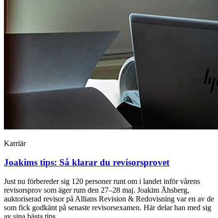
Karriär
Joakims tips: Så klarar du revisorsprovet
Just nu förbereder sig 120 personer runt om i landet inför vårens
revisorsprov som äger rum den 27–28 maj. Joakim Åhsberg,
auktoriserad revisor på Allians Revision & Redovisning var en av de
som fick godkänt på senaste revisorsexamen. Här delar han med sig
av sina bästa tips.