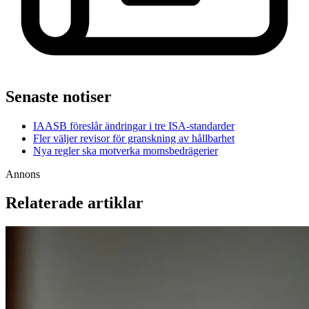
Senaste notiser
IAASB föreslår ändringar i tre ISA-standarder
Fler väljer revisor för granskning av hållbarhet
Nya regler ska motverka momsbedrägerier
Annons
Relaterade artiklar