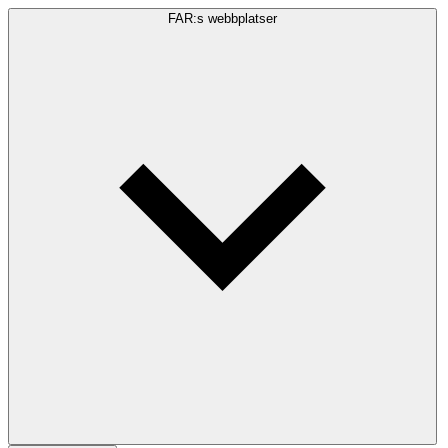
FAR:s webbplatser
Sökfråga
Sök