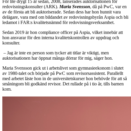
F
ör lite drygt 15 år sedan, 2008, lanserades auktorisationen för
redovisningskonsulter (ARK).
Maria Svensson
, då på PwC, var en
av de första att bli auktoriserade. Sedan dess har hon hunnit vara
delägare, vara med om bildandet av redovisningsbyrån Aspia och bli
ledamot i FAR:s kvalitetsnämnd för redovisningsverksamhet.
Sedan 2019 är hon compliance officer på Aspia, vilket innebär att
hon ansvarar för den interna kvalitetskontrollen av uppdrag och
konsulter.
– Jag är inte en person som tycker att titlar är viktigt, men
auktorisationen har öppnat många dörrar för mig, säger hon.
Maria Svensson gick ut i arbetslivet som gymnasieekonom i slutet
av 1980-talet och började på PwC som revisorsassistent. Parallellt
med arbetet läste hon in de universitetskurser hon behövde för att så
småningom bli godkänd revisor. Det rullade på i tio år, tills barnen
kom.