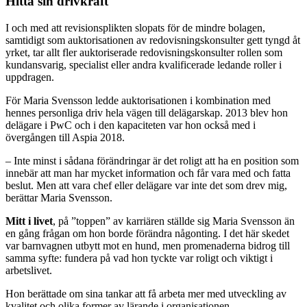
Hitta sin drivkraft
I och med att revisionsplikten slopats för de mindre bolagen,
samtidigt som auktorisationen av redovisningskonsulter gett tyngd åt
yrket, tar allt fler auktoriserade redovisningskonsulter rollen som
kundansvarig, specialist eller andra kvalificerade ledande roller i
uppdragen.
För Maria Svensson ledde auktorisationen i kombination med
hennes personliga driv hela vägen till delägarskap.
2013 blev hon
delägare i PwC och i den kapaciteten var hon också med i
övergången till Aspia 2018.
– Inte minst i sådana förändringar är det roligt att ha en position som
innebär att man har mycket information och får vara med och fatta
beslut. Men att vara chef eller delägare var inte det som drev mig,
berättar Maria Svensson.
Mitt i livet
, på ”toppen” av karriären ställde sig Maria Svensson än
en gång frågan om hon borde förändra någonting. I det här skedet
var barnvagnen utbytt mot en hund, men promenaderna bidrog till
samma syfte: fundera på vad hon tyckte var roligt och viktigt i
arbetslivet.
Hon berättade om sina tankar att få arbeta mer med utveckling av
kvalitet och olika former av lärande i organisationen.