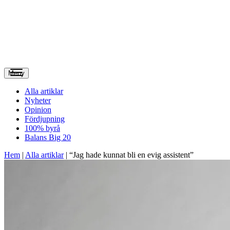
Meny
Alla artiklar
Nyheter
Opinion
Fördjupning
100% byrå
Balans Big 20
Hem
|
Alla artiklar
|
“Jag hade kunnat bli en evig assistent”