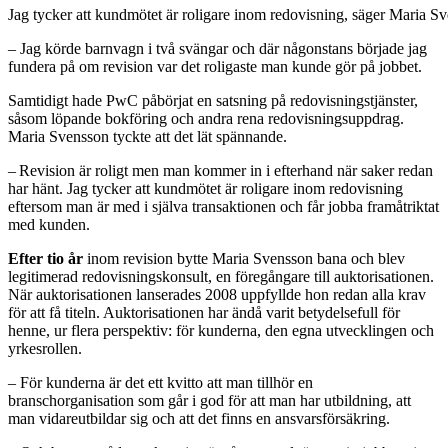
Jag tycker att kundmötet är roligare inom redovisning, säger Maria S
– Jag körde barnvagn i två svängar och där någonstans började jag
fundera på om revision var det roligaste man kunde gör på jobbet.
Samtidigt hade PwC påbörjat en satsning på redovisningstjänster,
såsom löpande bokföring och andra rena redovisningsuppdrag.
Maria Svensson tyckte att det lät spännande.
– Revision är roligt men man kommer in i efterhand när saker redan
har hänt. Jag tycker att kundmötet är roligare inom redovisning
eftersom man är med i själva transaktionen och får jobba framåtriktat
med kunden.
Efter tio år
inom revision bytte Maria Svensson bana och blev
legitimerad redovisningskonsult, en föregångare till auktorisationen.
När auktorisationen lanserades 2008 uppfyllde hon redan alla krav
för att få titeln. Auktorisationen har ändå varit betydelsefull för
henne, ur flera perspektiv: för kunderna, den egna utvecklingen och
yrkesrollen.
– För kunderna är det ett kvitto att man tillhör en
branschorganisation som går i god för att man har utbildning, att
man vidareutbildar sig och att det finns en ansvarsförsäkring.