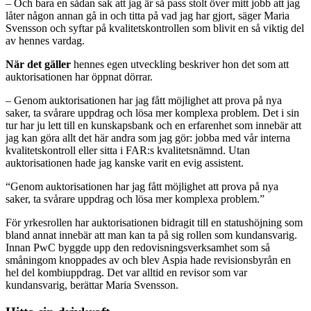
– Och bara en sådan sak att jag är så pass stolt över mitt jobb att jag
låter någon annan gå in och titta på vad jag har gjort, säger Maria
Svensson och syftar på kvalitetskontrollen som blivit en så viktig del
av hennes vardag.
När det gäller
hennes egen utveckling beskriver hon det som att
auktorisationen har öppnat dörrar.
– Genom auktorisationen har jag fått möjlighet att prova på nya
saker, ta svårare uppdrag och lösa mer komplexa problem. Det i sin
tur har ju lett till en kunskapsbank och en erfarenhet som innebär att
jag kan göra allt det här andra som jag gör: jobba med vår interna
kvalitetskontroll eller sitta i FAR:s kvalitetsnämnd. Utan
auktorisationen hade jag kanske varit en evig assistent.
“Genom auktorisationen har jag fått möjlighet att prova på nya
saker, ta svårare uppdrag och lösa mer komplexa problem.”
För yrkesrollen har auktorisationen bidragit till en statushöjning som
bland annat innebär att man kan ta på sig rollen som kundansvarig.
Innan PwC byggde upp den redovisningsverksamhet som så
småningom knoppades av och blev Aspia hade revisionsbyrån en
hel del kombiuppdrag. Det var alltid en revisor som var
kundansvarig, berättar Maria Svensson.