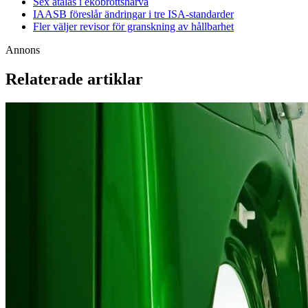
Sex åtalas i ekobrottshärva
IAASB föreslår ändringar i tre ISA-standarder
Fler väljer revisor för granskning av hållbarhet
Annons
Relaterade artiklar