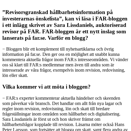
”Revisorsgranskad hållbarhetsinformation på
investerarnas önskelista”, kan vi läsa i FAR-bloggen
i ett inlägg skrivet av Sara Lissdaniels, auktoriserad
revisor på FAR. FAR-bloggen är ett nytt inslag som
lanserats på far.se. Varför en blogg?
− Bloggen blir ett komplement till nyhetsartiklarna och övrig
information på far.se. Den ger oss en möjlighet att snabbt kunna
kommentera aktuella frågor inom FAR:s intresseområden. Vi vänder
oss så klart till FAR:s medlemmar men även till andra som är
intresserade av våra frågor, exempelvis inom revision, redovisning,
lön eller skatt.
Vilka kommer vi att möta i bloggen?
− FAR:s experter kommenterar aktuella händelser och skeenden
som påverkar vår bransch. Det handlar om allt från nya lagar och
regler inom revision, redovisning, lön och skatt till bredare
frågeställningar inom områden som hållbarhet och digitalisering.
Sara Lissdaniels är först ut och hon skriver främst om
hållbarhetsfrågor kopplade till revision. Läsarna möter också Hans
Peter Larsson, som fortsätter att blogga om skatt, samt flera andra av