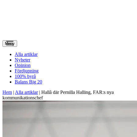
Meny
Alla artiklar
Nyheter
Opinion
Fördjupning
100% byrå
Balans Big 20
Hem
|
Alla artiklar
|
Hallå där Pernilla Halling, FAR:s nya
kommunikations­chef