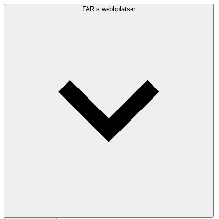
FAR:s webbplatser
Sökfråga
Sök