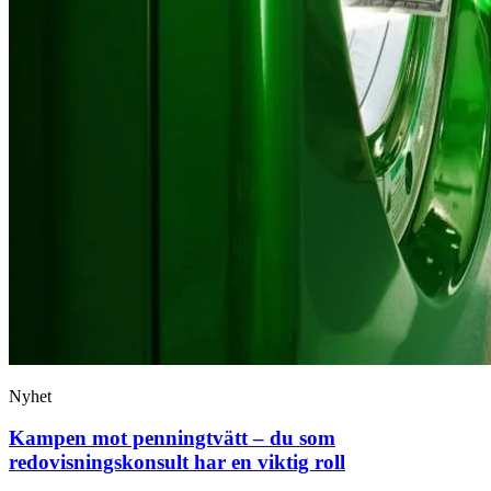
Nyhet
Kampen mot penningtvätt – du som
redovisningskonsult har en viktig roll