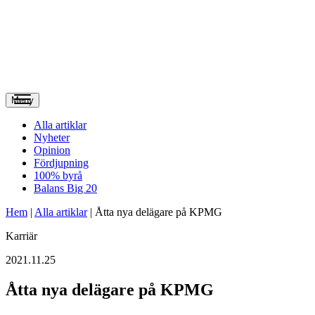
Meny
Alla artiklar
Nyheter
Opinion
Fördjupning
100% byrå
Balans Big 20
Hem
|
Alla artiklar
|
Åtta nya delägare på KPMG
Karriär
2021.11.25
Åtta nya delägare på KPMG