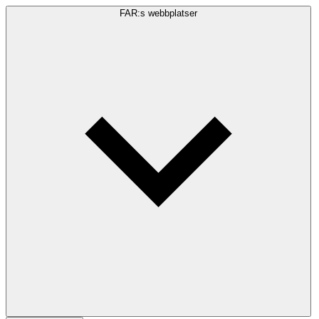
FAR:s webbplatser
Sökfråga
Sök