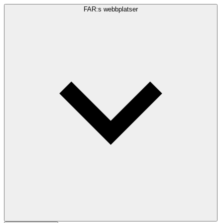
FAR:s webbplatser
Sökfråga
Sök