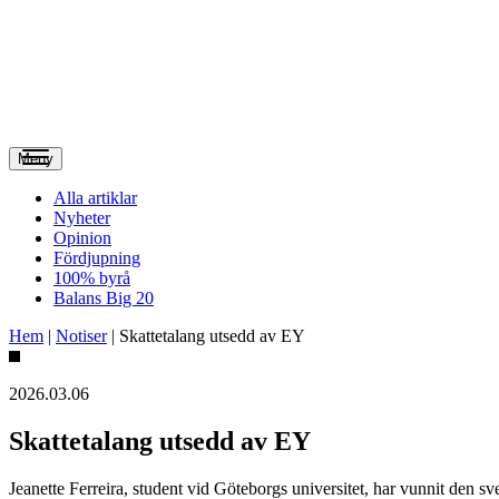
Meny
Alla artiklar
Nyheter
Opinion
Fördjupning
100% byrå
Balans Big 20
Hem
|
Notiser
|
Skattetalang utsedd av EY
2026.03.06
Skattetalang utsedd av EY
Jeanette Ferreira, student vid Göteborgs universitet, har vunnit den s