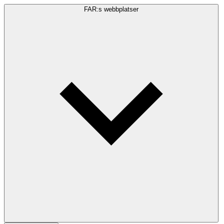
FAR:s webbplatser
Sökfråga
Sök