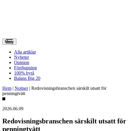
Meny
Alla artiklar
Nyheter
Opinion
Fördjupning
100% byrå
Balans Big 20
Hem
|
Notiser
|
Redovisningsbranschen särskilt utsatt för
penningtvätt
2026.06.09
Redovisningsbranschen särskilt utsatt för
penningtvätt