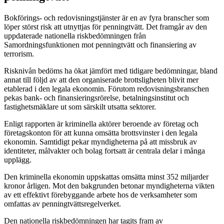
Bokförings- och redovisningstjänster är en av fyra branscher som
löper störst risk att utnyttjas för penningtvätt. Det framgår av den
uppdaterade nationella riskbedömningen från
Samordningsfunktionen mot penningtvätt och finansiering av
terrorism.
Risknivån bedöms ha ökat jämfört med tidigare bedömningar, bland
annat till följd av att den organiserade brottsligheten blivit mer
etablerad i den legala ekonomin. Förutom redovisningsbranschen
pekas bank- och finansieringsrörelse, betalningsinstitut och
fastighetsmäklare ut som särskilt utsatta sektorer.
Enligt rapporten är kriminella aktörer beroende av företag och
företagskonton för att kunna omsätta brottsvinster i den legala
ekonomin. Samtidigt pekar myndigheterna på att missbruk av
identiteter, målvakter och bolag fortsatt är centrala delar i många
upplägg.
Den kriminella ekonomin uppskattas omsätta minst 352 miljarder
kronor årligen. Mot den bakgrunden betonar myndigheterna vikten
av ett effektivt förebyggande arbete hos de verksamheter som
omfattas av penningtvättsregelverket.
Den nationella riskbedömningen har tagits fram av