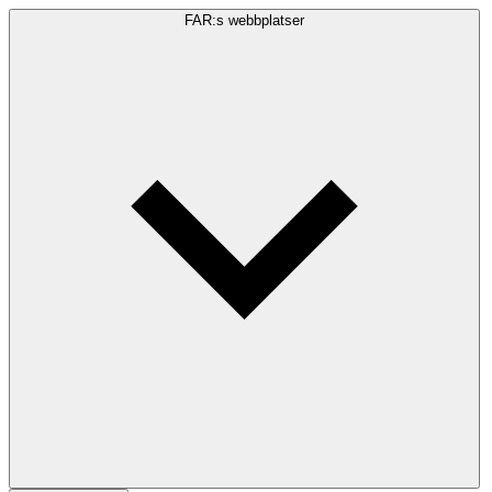
FAR:s webbplatser
Sökfråga
Sök