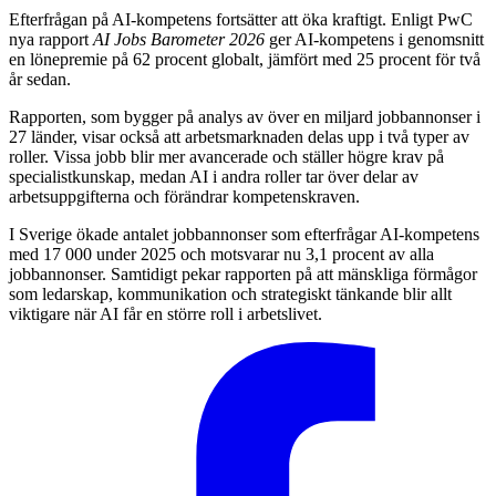
Efterfrågan på AI-kompetens fortsätter att öka kraftigt. Enligt PwC
nya rapport
AI Jobs Barometer 2026
ger AI-kompetens i genomsnitt
en lönepremie på 62 procent globalt, jämfört med 25 procent för två
år sedan.
Rapporten, som bygger på analys av över en miljard jobbannonser i
27 länder, visar också att arbetsmarknaden delas upp i två typer av
roller. Vissa jobb blir mer avancerade och ställer högre krav på
specialistkunskap, medan AI i andra roller tar över delar av
arbetsuppgifterna och förändrar kompetenskraven.
I Sverige ökade antalet jobbannonser som efterfrågar AI-kompetens
med 17 000 under 2025 och motsvarar nu 3,1 procent av alla
jobbannonser. Samtidigt pekar rapporten på att mänskliga förmågor
som ledarskap, kommunikation och strategiskt tänkande blir allt
viktigare när AI får en större roll i arbetslivet.