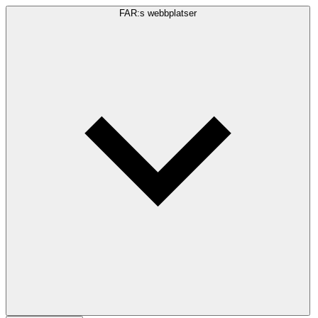
FAR:s webbplatser
Sökfråga
Sök