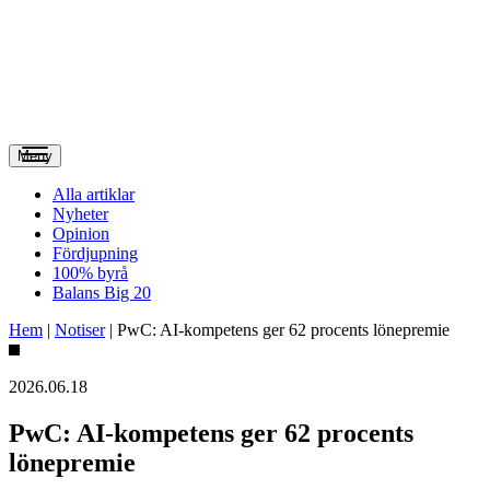
Meny
Alla artiklar
Nyheter
Opinion
Fördjupning
100% byrå
Balans Big 20
Hem
|
Notiser
|
PwC: AI-kompetens ger 62 procents lönepremie
2026.06.18
PwC: AI-kompetens ger 62 procents
lönepremie